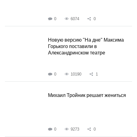
0
6074
0
Новую версию "На дне" Максима
Горького поставили в
Александринском театре
0
10190
1
Михаил Тройник решает жениться
0
9273
0