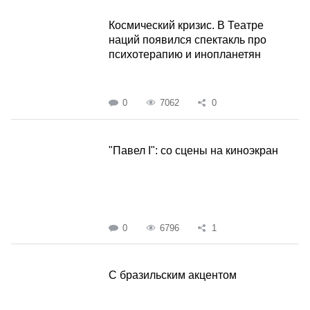
Космический кризис. В Театре
наций появился спектакль про
психотерапию и инопланетян
0
7062
0
"Павел I": со сцены на киноэкран
0
6796
1
С бразильским акцентом