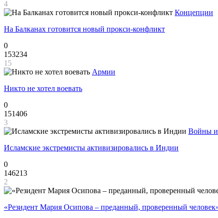
4
Концепции
На Балканах готовится новый прокси-конфликт
0
153234
15
Армии
Никто не хотел воевать
0
151406
3
Войны и
Исламские экстремисты активизировались в Индии
0
146213
2
«Резидент Мария Осипова – преданный, проверенный человек