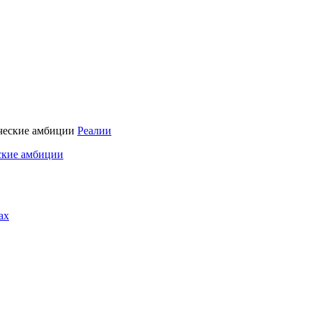
Реалии
ские амбиции
ах