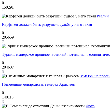
0
150291
1
Реалии
Карфаген должен быть разрушен: судьба у него такая
0
205659
7
Турция: имперское прошлое, военный потенциал, геополитиче
0
204637
5
Заметки на погон
Пламенные монархисты: генерал Аракчеев
0
140115
3
Фото