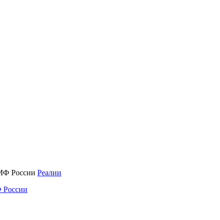
Реалии
 России