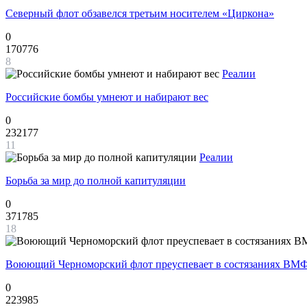
Северный флот обзавелся третьим носителем «Циркона»
0
170776
8
Реалии
Российские бомбы умнеют и набирают вес
0
232177
11
Реалии
Борьба за мир до полной капитуляции
0
371785
18
Воюющий Черноморский флот преуспевает в состязаниях ВМФ
0
223985