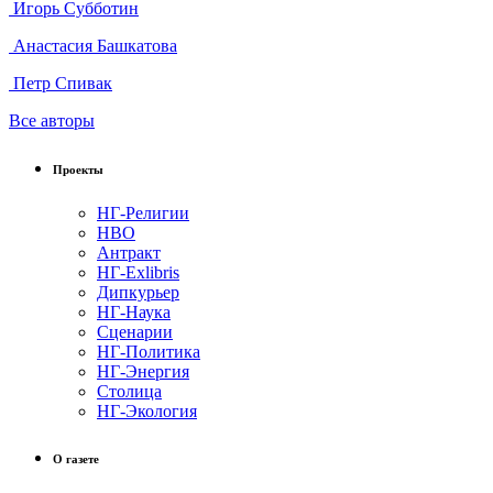
Игорь Субботин
Анастасия Башкатова
Петр Спивак
Все авторы
Проекты
НГ-Религии
НВО
Антракт
НГ-Exlibris
Дипкурьер
НГ-Наука
Сценарии
НГ-Политика
НГ-Энергия
Столица
НГ-Экология
О газете