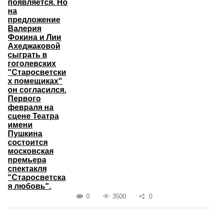
появляется. Но
на
предложение
Валерия
Фокина и Лии
Ахеджаковой
сыграть в
гоголевских
"Старосветски
х помещиках"
он согласился.
Первого
февраля на
сцене Театра
имени
Пушкина
состоится
московская
премьера
спектакля
"Старосветска
я любовь".
0
3500
0