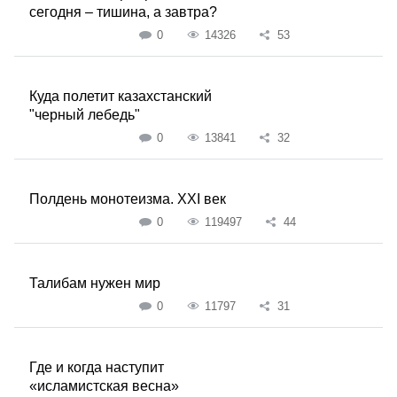
cегодня – тишина, а завтра?
0
14326
53
Куда полетит казахстанский
"черный лебедь"
0
13841
32
Полдень монотеизма. XXI век
0
119497
44
Талибам нужен мир
0
11797
31
Где и когда наступит
«исламистcкая весна»