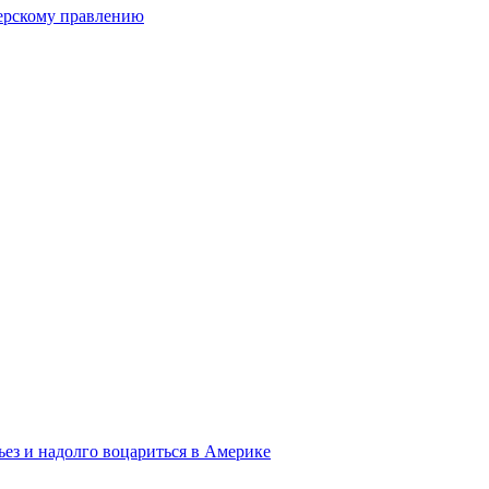
перскому правлению
ьез и надолго воцариться в Америке