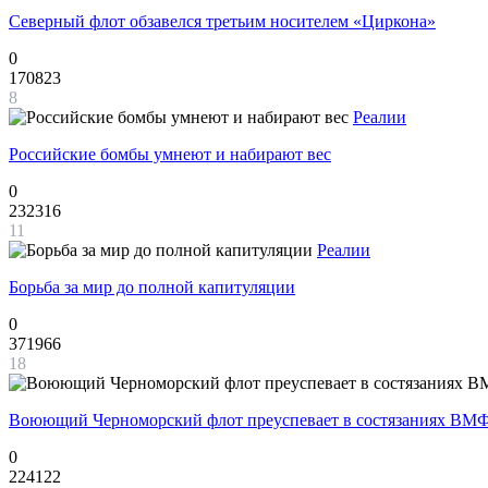
Северный флот обзавелся третьим носителем «Циркона»
0
170823
8
Реалии
Российские бомбы умнеют и набирают вес
0
232316
11
Реалии
Борьба за мир до полной капитуляции
0
371966
18
Воюющий Черноморский флот преуспевает в состязаниях ВМФ
0
224122