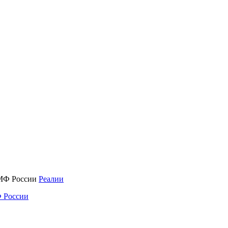
Реалии
 России