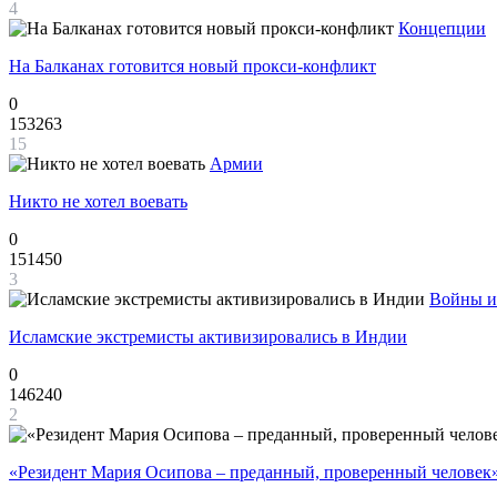
4
Концепции
На Балканах готовится новый прокси-конфликт
0
153263
15
Армии
Никто не хотел воевать
0
151450
3
Войны и
Исламские экстремисты активизировались в Индии
0
146240
2
«Резидент Мария Осипова – преданный, проверенный человек