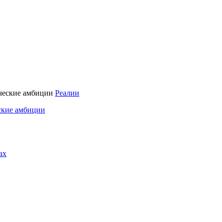
Реалии
ские амбиции
ах