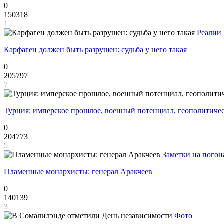
0
150318
1
Реалии
Карфаген должен быть разрушен: судьба у него такая
0
205797
7
Турция: имперское прошлое, военный потенциал, геополитиче
0
204773
5
Заметки на погон
Пламенные монархисты: генерал Аракчеев
0
140139
3
Фото