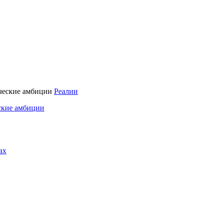
Реалии
ские амбиции
ах