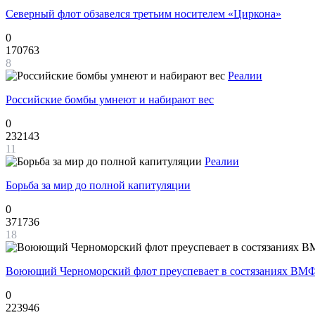
Северный флот обзавелся третьим носителем «Циркона»
0
170763
8
Реалии
Российские бомбы умнеют и набирают вес
0
232143
11
Реалии
Борьба за мир до полной капитуляции
0
371736
18
Воюющий Черноморский флот преуспевает в состязаниях ВМФ
0
223946