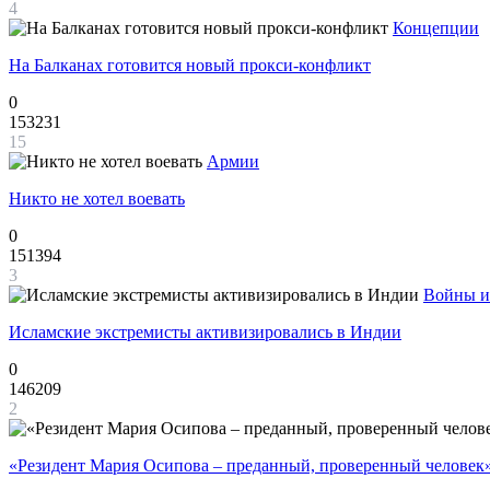
4
Концепции
На Балканах готовится новый прокси-конфликт
0
153231
15
Армии
Никто не хотел воевать
0
151394
3
Войны и
Исламские экстремисты активизировались в Индии
0
146209
2
«Резидент Мария Осипова – преданный, проверенный человек