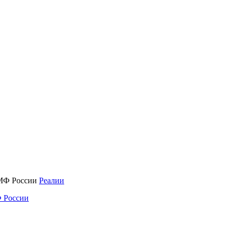
Реалии
 России