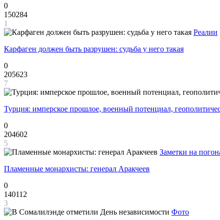
0
150284
1
Реалии
Карфаген должен быть разрушен: судьба у него такая
0
205623
7
Турция: имперское прошлое, военный потенциал, геополитиче
0
204602
5
Заметки на погон
Пламенные монархисты: генерал Аракчеев
0
140112
3
Фото