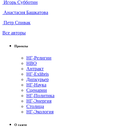
Игорь Субботин
Анастасия Башкатова
Петр Спивак
Все авторы
Проекты
НГ-Религии
НВО
Антракт
НГ-Exlibris
Дипкурьер
НГ-Наука
Сценарии
НГ-Политика
НГ-Энергия
Столица
НГ-Экология
О газете