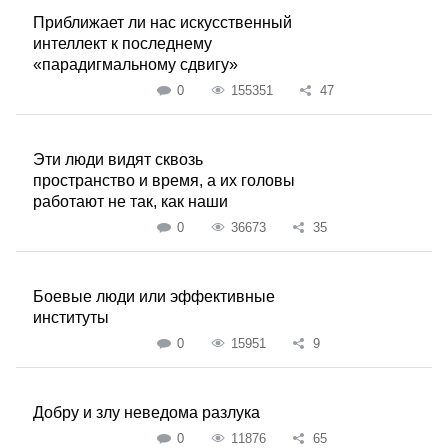
Приближает ли нас искусственный
интеллект к последнему
«парадигмальному сдвигу»
0
155351
47
Эти люди видят сквозь
пространство и время, а их головы
работают не так, как наши
0
36673
35
Боевые люди или эффективные
институты
0
15951
9
Добру и злу неведома разлука
0
11876
65