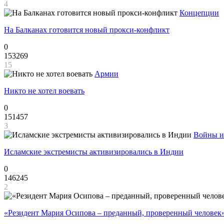
4
Концепции
На Балканах готовится новый прокси-конфликт
0
153269
15
Армии
Никто не хотел воевать
0
151457
3
Войны и
Исламские экстремисты активизировались в Индии
0
146245
2
«Резидент Мария Осипова – преданный, проверенный человек