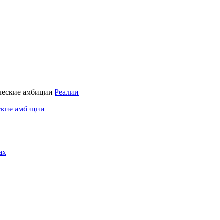
Реалии
ские амбиции
ах