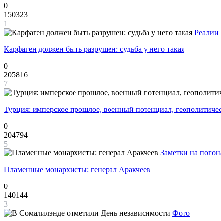
0
150323
1
Реалии
Карфаген должен быть разрушен: судьба у него такая
0
205816
7
Турция: имперское прошлое, военный потенциал, геополитиче
0
204794
5
Заметки на погон
Пламенные монархисты: генерал Аракчеев
0
140144
3
Фото