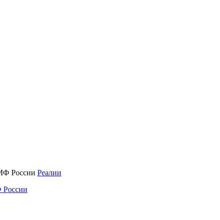
Реалии
 России