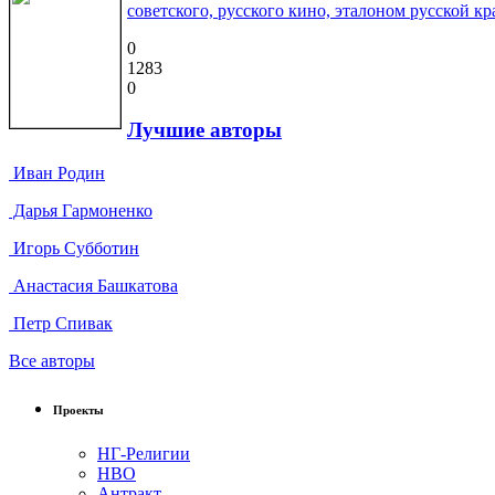
советского, русского кино, эталоном русской кр
0
1283
0
Лучшие авторы
Иван Родин
Дарья Гармоненко
Игорь Субботин
Анастасия Башкатова
Петр Спивак
Все авторы
Проекты
НГ-Религии
НВО
Антракт