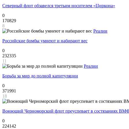
Северный флот обзавелся третьим носителем «Циркона»
0
170829
8
Реалии
Российские бомбы умнеют и набирают вес
0
232335
11
Реалии
Борьба за мир до полной капитуляции
0
371991
18
Воюющий Черноморский флот преуспевает в состязаниях ВМФ
0
224142