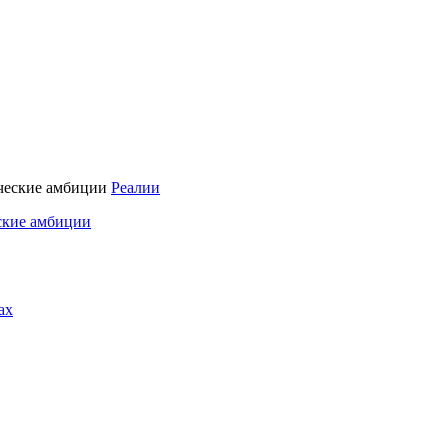
Реалии
ские амбиции
ах