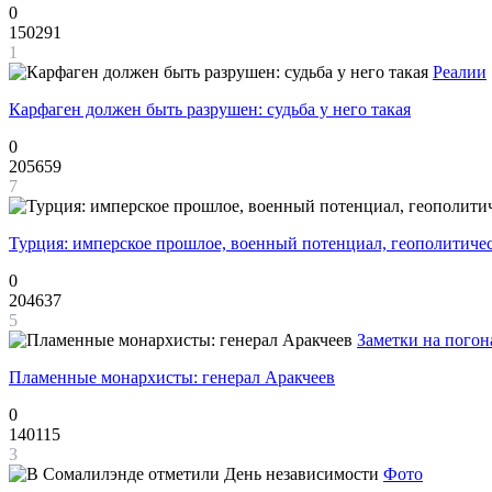
0
150291
1
Реалии
Карфаген должен быть разрушен: судьба у него такая
0
205659
7
Турция: имперское прошлое, военный потенциал, геополитиче
0
204637
5
Заметки на погон
Пламенные монархисты: генерал Аракчеев
0
140115
3
Фото