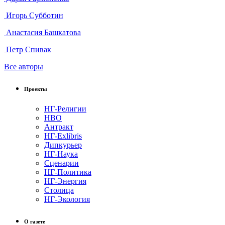
Игорь Субботин
Анастасия Башкатова
Петр Спивак
Все авторы
Проекты
НГ-Религии
НВО
Антракт
НГ-Exlibris
Дипкурьер
НГ-Наука
Сценарии
НГ-Политика
НГ-Энергия
Столица
НГ-Экология
О газете