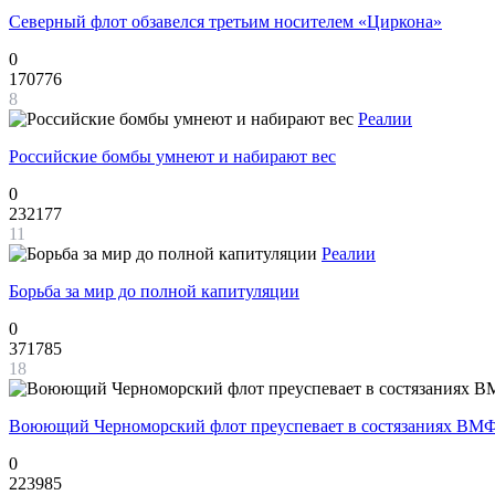
Северный флот обзавелся третьим носителем «Циркона»
0
170776
8
Реалии
Российские бомбы умнеют и набирают вес
0
232177
11
Реалии
Борьба за мир до полной капитуляции
0
371785
18
Воюющий Черноморский флот преуспевает в состязаниях ВМФ
0
223985