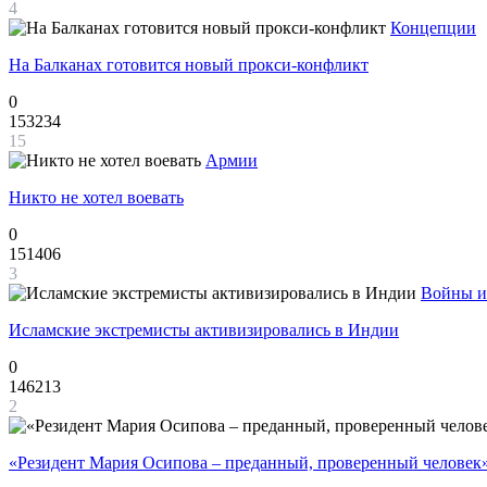
4
Концепции
На Балканах готовится новый прокси-конфликт
0
153234
15
Армии
Никто не хотел воевать
0
151406
3
Войны и
Исламские экстремисты активизировались в Индии
0
146213
2
«Резидент Мария Осипова – преданный, проверенный человек