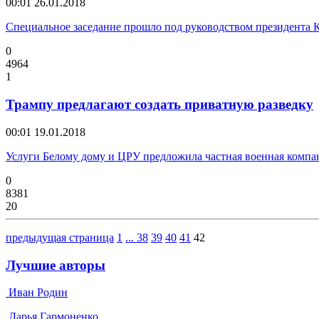
00:01
26.01.2018
Специальное заседание прошло под руководством президента 
0
4964
1
Трампу предлагают создать приватную разведку
00:01
19.01.2018
Услуги Белому дому и ЦРУ предложила частная военная компа
0
8381
20
предыдущая страница
1
...
38
39
40
41
42
Лучшие авторы
Иван Родин
Дарья Гармоненко