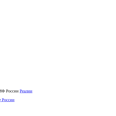
Реалии
 России