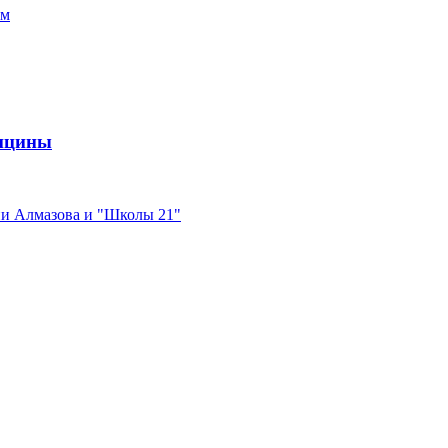
ам
дицины
ни Алмазова и "Школы 21"