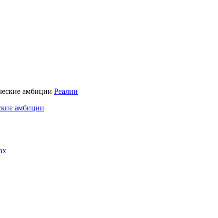
Реалии
ские амбиции
ах