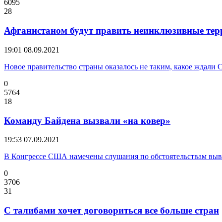
6095
28
Афганистаном будут править неинклюзивные те
19:01
08.09.2021
Новое правительство страны оказалось не таким, какое ждали
0
5764
18
Команду Байдена вызвали «на ковер»
19:53
07.09.2021
В Конгрессе США намечены слушания по обстоятельствам выв
0
3706
31
С талибами хочет договориться все больше стран