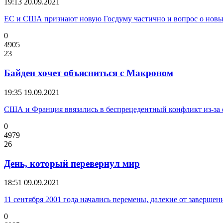
19:13
20.09.2021
ЕС и США признают новую Госдуму частично и вопрос о новы
0
4905
23
Байден хочет объясниться с Макроном
19:35
19.09.2021
США и Франция ввязались в беспрецедентный конфликт из-за 
0
4979
26
День, который перевернул мир
18:51
09.09.2021
11 сентября 2001 года начались перемены, далекие от завершен
0