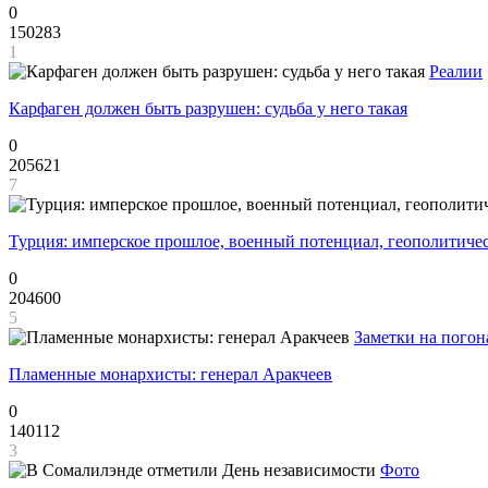
0
150283
1
Реалии
Карфаген должен быть разрушен: судьба у него такая
0
205621
7
Турция: имперское прошлое, военный потенциал, геополитиче
0
204600
5
Заметки на погон
Пламенные монархисты: генерал Аракчеев
0
140112
3
Фото