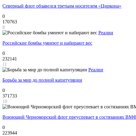
Северный флот обзавелся третьим носителем «Циркона»
0
170763
8
Реалии
Российские бомбы умнеют и набирают вес
0
232141
11
Реалии
Борьба за мир до полной капитуляции
0
371733
18
Воюющий Черноморский флот преуспевает в состязаниях ВМФ
0
223944