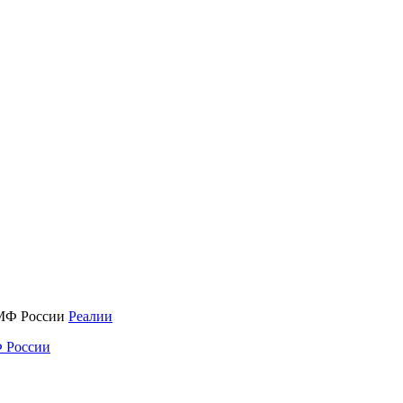
Реалии
 России