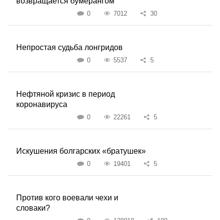
возвращается бумерангом
0
7012
30
Непростая судьба лонгридов
0
5537
5
Нефтяной кризис в период
коронавируса
0
22261
5
Искушения болгарских «братушек»
0
19401
5
Против кого воевали чехи и
словаки?