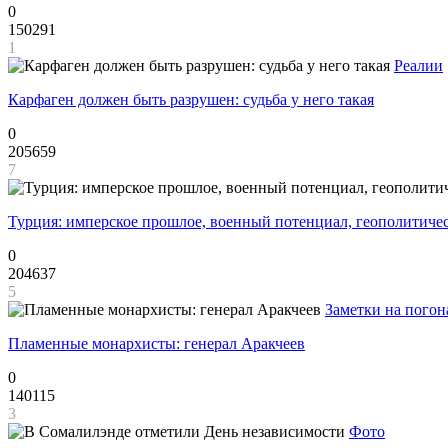
0
150291
1
Реалии
Карфаген должен быть разрушен: судьба у него такая
0
205659
7
Турция: имперское прошлое, военный потенциал, геополитиче
0
204637
5
Заметки на погон
Пламенные монархисты: генерал Аракчеев
0
140115
3
Фото