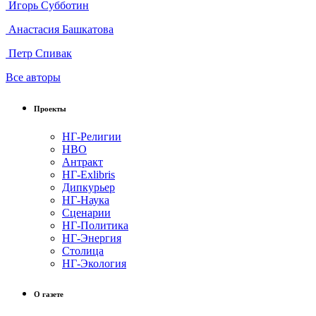
Игорь Субботин
Анастасия Башкатова
Петр Спивак
Все авторы
Проекты
НГ-Религии
НВО
Антракт
НГ-Exlibris
Дипкурьер
НГ-Наука
Сценарии
НГ-Политика
НГ-Энергия
Столица
НГ-Экология
О газете