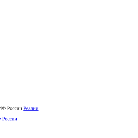
Реалии
 России