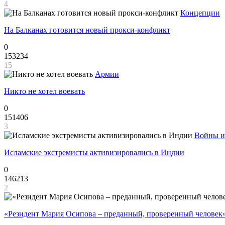
4
Концепции
На Балканах готовится новый прокси-конфликт
0
153234
15
Армии
Никто не хотел воевать
0
151406
3
Войны и
Исламские экстремисты активизировались в Индии
0
146213
2
«Резидент Мария Осипова – преданный, проверенный человек