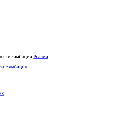
Реалии
ские амбиции
ах