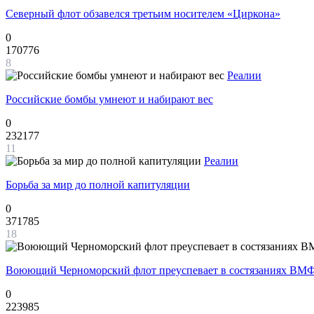
Северный флот обзавелся третьим носителем «Циркона»
0
170776
8
Реалии
Российские бомбы умнеют и набирают вес
0
232177
11
Реалии
Борьба за мир до полной капитуляции
0
371785
18
Воюющий Черноморский флот преуспевает в состязаниях ВМФ
0
223985