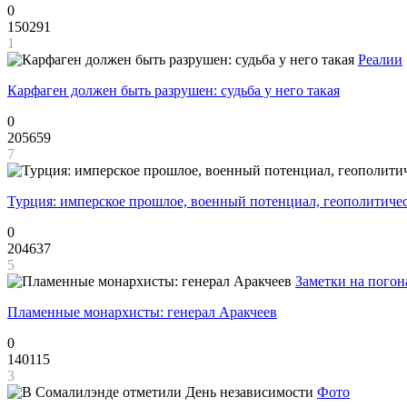
0
150291
1
Реалии
Карфаген должен быть разрушен: судьба у него такая
0
205659
7
Турция: имперское прошлое, военный потенциал, геополитиче
0
204637
5
Заметки на погон
Пламенные монархисты: генерал Аракчеев
0
140115
3
Фото