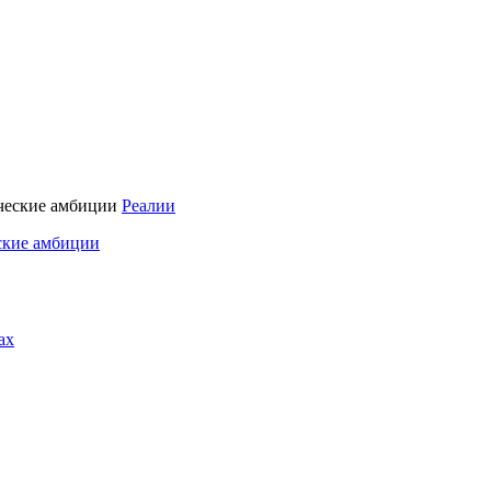
Реалии
ские амбиции
ах