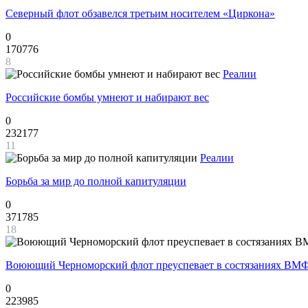
Северный флот обзавелся третьим носителем «Циркона»
0
170776
8
Реалии
Российские бомбы умнеют и набирают вес
0
232177
11
Реалии
Борьба за мир до полной капитуляции
0
371785
18
Воюющий Черноморский флот преуспевает в состязаниях ВМФ
0
223985