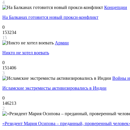
4
Концепции
На Балканах готовится новый прокси-конфликт
0
153234
15
Армии
Никто не хотел воевать
0
151406
3
Войны и
Исламские экстремисты активизировались в Индии
0
146213
2
«Резидент Мария Осипова – преданный, проверенный человек