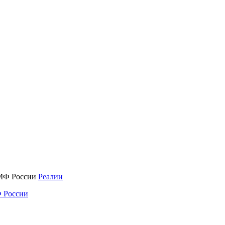
Реалии
 России