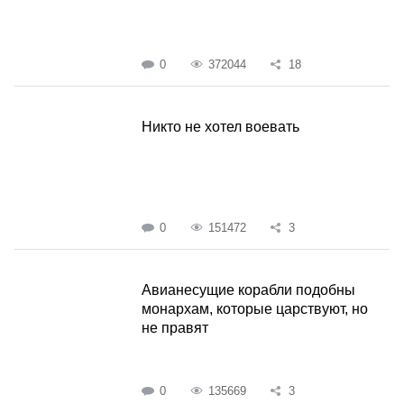
0
372044
18
Никто не хотел воевать
0
151472
3
Авианесущие корабли подобны
монархам, которые царствуют, но
не правят
0
135669
3