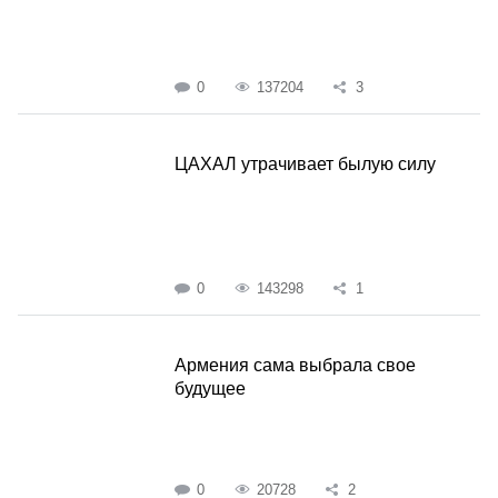
0
137204
3
ЦАХАЛ утрачивает былую силу
0
143298
1
Армения сама выбрала свое
будущее
0
20728
2