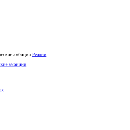
Реалии
ские амбиции
ах