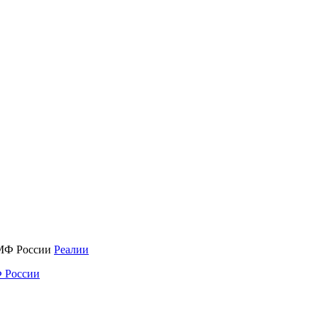
Реалии
 России