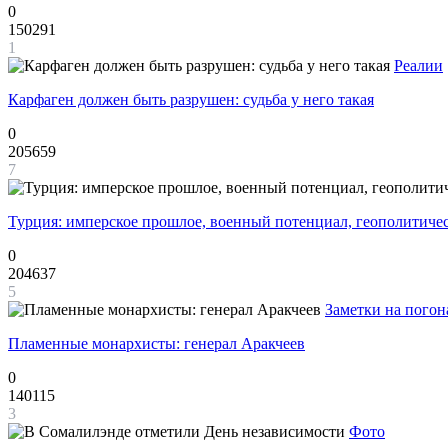
0
150291
1
Реалии
Карфаген должен быть разрушен: судьба у него такая
0
205659
7
Турция: имперское прошлое, военный потенциал, геополитиче
0
204637
5
Заметки на погон
Пламенные монархисты: генерал Аракчеев
0
140115
3
Фото