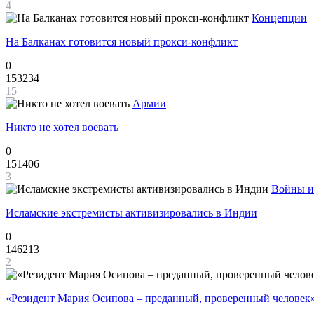
4
Концепции
На Балканах готовится новый прокси-конфликт
0
153234
15
Армии
Никто не хотел воевать
0
151406
3
Войны и
Исламские экстремисты активизировались в Индии
0
146213
2
«Резидент Мария Осипова – преданный, проверенный человек