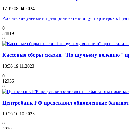
17:19
08.04.2024
Российские ученые и предприниматели ищут партнеров в Цен
0
34819
0
Кассовые сборы сказки "По щучьему велению" п
18:36
19.11.2023
0
12936
0
Центробанк РФ представил обновленные банкнот
19:56
16.10.2023
0
5676