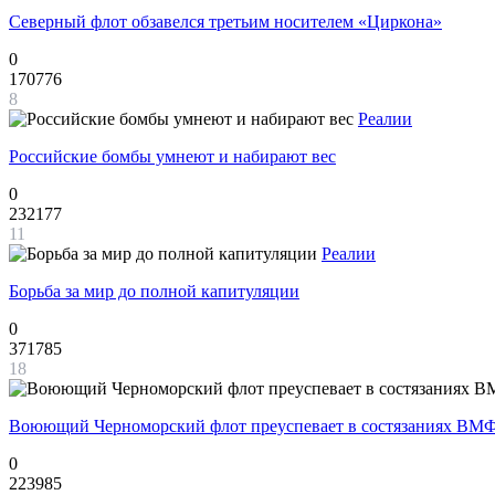
Северный флот обзавелся третьим носителем «Циркона»
0
170776
8
Реалии
Российские бомбы умнеют и набирают вес
0
232177
11
Реалии
Борьба за мир до полной капитуляции
0
371785
18
Воюющий Черноморский флот преуспевает в состязаниях ВМФ
0
223985