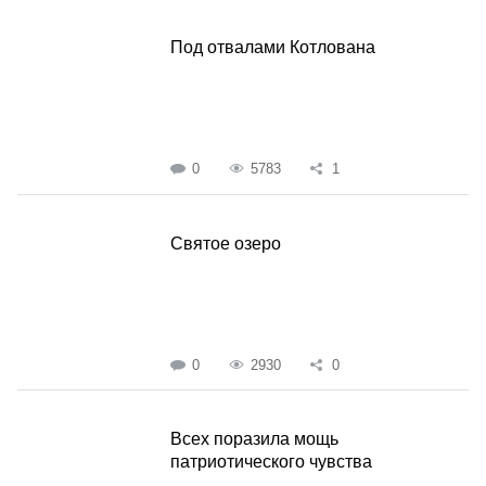
Под отвалами Котлована
0
5783
1
Святое озеро
0
2930
0
Всех поразила мощь
патриотического чувства