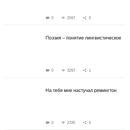
0
2597
0
Поэзия – понятие лингвистическое
0
3297
1
На тебя мне настучал ремингтон
0
2335
0