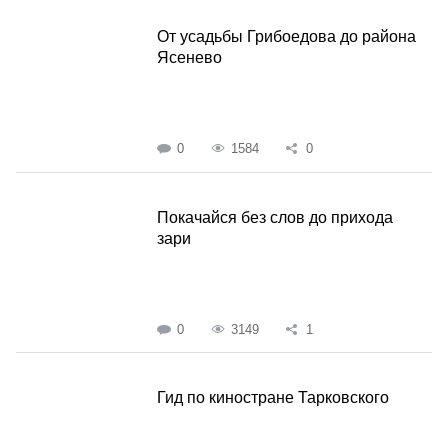
От усадьбы Грибоедова до района
Ясенево
0
1584
0
Покачайся без слов до прихода
зари
0
3149
1
Гид по киностране Тарковского