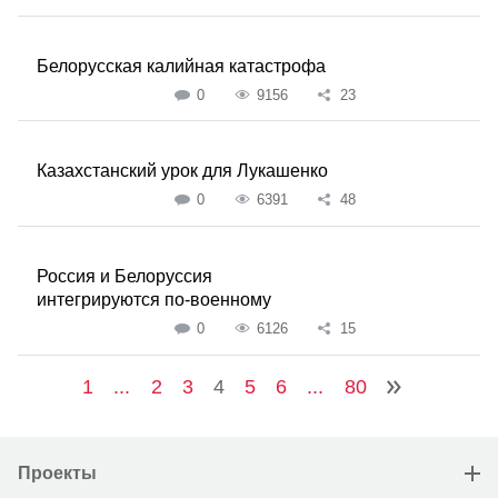
Белорусская калийная катастрофа
0
9156
23
Казахстанский урок для Лукашенко
0
6391
48
Россия и Белоруссия
интегрируются по-военному
0
6126
15
1
...
2
3
4
5
6
...
80
Проекты