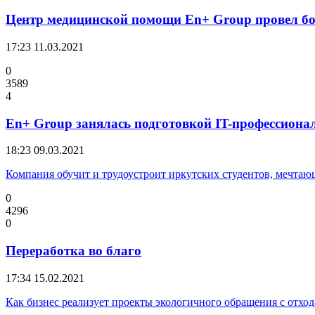
Центр медицинской помощи En+ Group провел бо
17:23
11.03.2021
0
3589
4
En+ Group занялась подготовкой IT-профессиона
18:23
09.03.2021
Компания обучит и трудоустроит иркутских студентов, мечта
0
4296
0
Переработка во благо
17:34
15.02.2021
Как бизнес реализует проекты экологичного обращения с отхо