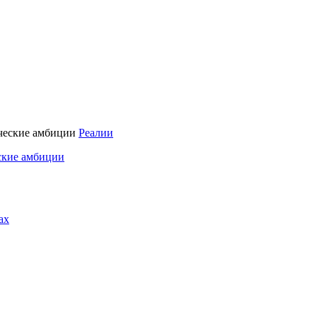
Реалии
ские амбиции
ах