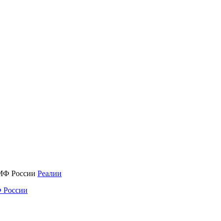
Реалии
 России