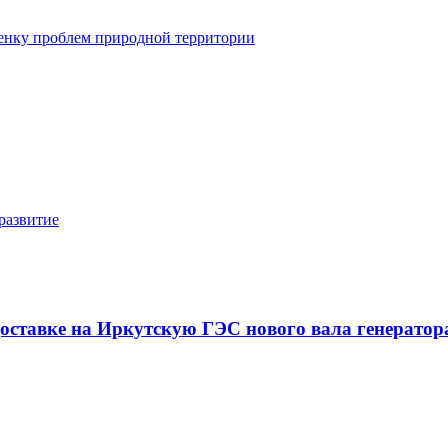
енку проблем природной территории
развитие
оставке на Иркутскую ГЭС нового вала генератор