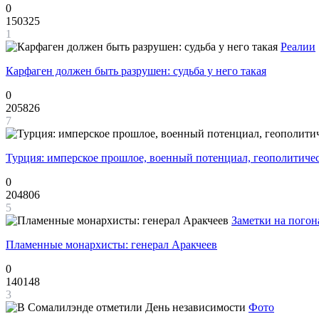
0
150325
1
Реалии
Карфаген должен быть разрушен: судьба у него такая
0
205826
7
Турция: имперское прошлое, военный потенциал, геополитиче
0
204806
5
Заметки на погон
Пламенные монархисты: генерал Аракчеев
0
140148
3
Фото