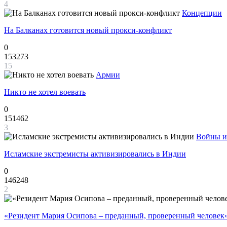
4
Концепции
На Балканах готовится новый прокси-конфликт
0
153273
15
Армии
Никто не хотел воевать
0
151462
3
Войны и
Исламские экстремисты активизировались в Индии
0
146248
2
«Резидент Мария Осипова – преданный, проверенный человек