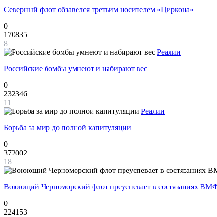
Северный флот обзавелся третьим носителем «Циркона»
0
170835
8
Реалии
Российские бомбы умнеют и набирают вес
0
232346
11
Реалии
Борьба за мир до полной капитуляции
0
372002
18
Воюющий Черноморский флот преуспевает в состязаниях ВМФ
0
224153