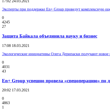
17:02
24.03.2021
Эксперты при поддержке En+ Group проведут комплексную оц
0
4245
27
Защита Байкала объединила науку и бизнес
17:08
18.03.2021
Экологические инициативы Олега Дерипаски получают новое 
0
4031
43
En+ Group успешно провела «спецоперацию» по д
20:02
17.03.2021
0
4863
1