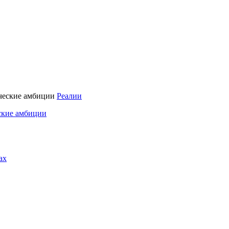
Реалии
ские амбиции
ах