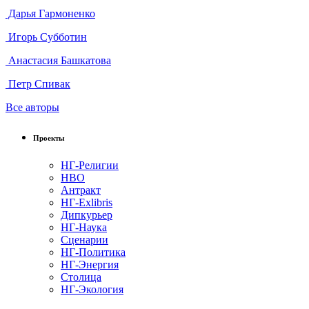
Дарья Гармоненко
Игорь Субботин
Анастасия Башкатова
Петр Спивак
Все авторы
Проекты
НГ-Религии
НВО
Антракт
НГ-Exlibris
Дипкурьер
НГ-Наука
Сценарии
НГ-Политика
НГ-Энергия
Столица
НГ-Экология