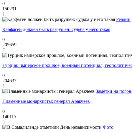
0
150291
1
Реалии
Карфаген должен быть разрушен: судьба у него такая
0
205659
7
Турция: имперское прошлое, военный потенциал, геополитиче
0
204637
5
Заметки на погон
Пламенные монархисты: генерал Аракчеев
0
140115
3
Фото