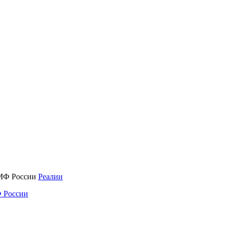
Реалии
 России