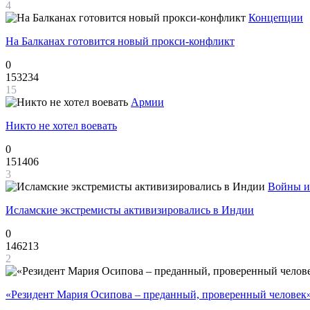
4
Концепции
На Балканах готовится новый прокси-конфликт
0
153234
15
Армии
Никто не хотел воевать
0
151406
3
Войны и
Исламские экстремисты активизировались в Индии
0
146213
2
«Резидент Мария Осипова – преданный, проверенный человек