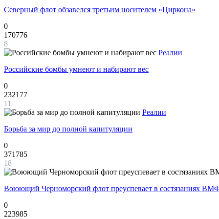
Северный флот обзавелся третьим носителем «Циркона»
0
170776
8
Реалии
Российские бомбы умнеют и набирают вес
0
232177
11
Реалии
Борьба за мир до полной капитуляции
0
371785
18
Воюющий Черноморский флот преуспевает в состязаниях ВМФ
0
223985