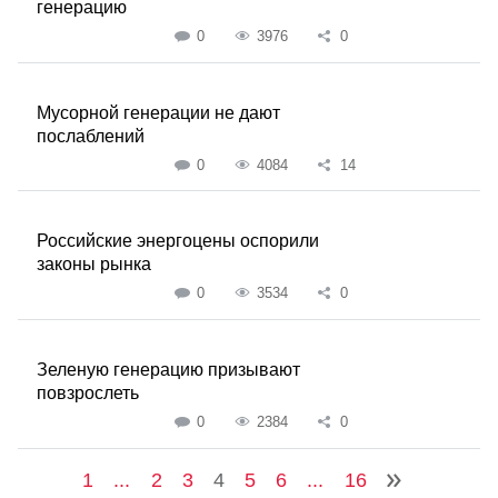
генерацию
0
3976
0
Мусорной генерации не дают
послаблений
0
4084
14
Российские энергоцены оспорили
законы рынка
0
3534
0
Зеленую генерацию призывают
повзрослеть
0
2384
0
1
...
2
3
4
5
6
...
16