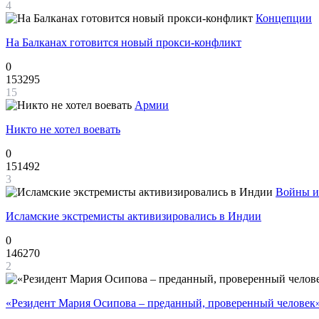
4
Концепции
На Балканах готовится новый прокси-конфликт
0
153295
15
Армии
Никто не хотел воевать
0
151492
3
Войны и
Исламские экстремисты активизировались в Индии
0
146270
2
«Резидент Мария Осипова – преданный, проверенный человек