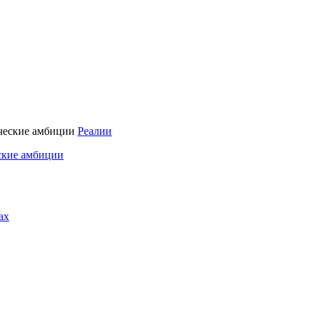
Реалии
ские амбиции
ах