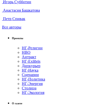
Игорь Субботин
Анастасия Башкатова
Петр Спивак
Все авторы
Проекты
НГ-Религии
НВО
Антракт
НГ-Exlibris
Дипкурьер
НГ-Наука
Сценарии
НГ-Политика
НГ-Энергия
Столица
НГ-Экология
О газете