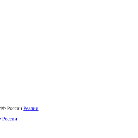
Реалии
 России