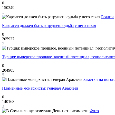
0
150349
1
Реалии
Карфаген должен быть разрушен: судьба у него такая
0
205927
7
Турция: имперское прошлое, военный потенциал, геополитиче
0
204905
5
Заметки на погон
Пламенные монархисты: генерал Аракчеев
0
140168
3
Фото