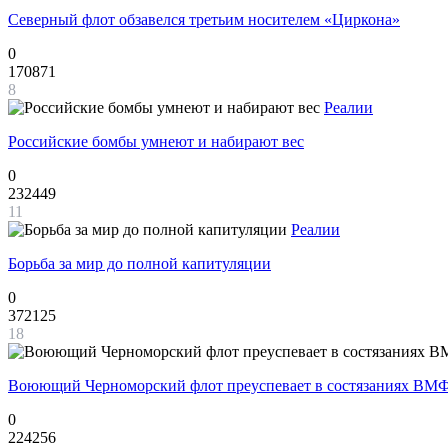
Северный флот обзавелся третьим носителем «Циркона»
0
170871
8
Реалии
Российские бомбы умнеют и набирают вес
0
232449
11
Реалии
Борьба за мир до полной капитуляции
0
372125
18
Воюющий Черноморский флот преуспевает в состязаниях ВМФ
0
224256