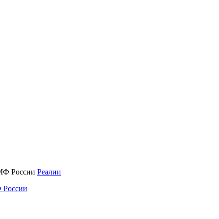
Реалии
 России