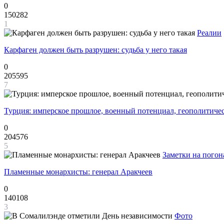
0
150282
1
Реалии
Карфаген должен быть разрушен: судьба у него такая
0
205595
7
Турция: имперское прошлое, военный потенциал, геополитиче
0
204576
5
Заметки на погон
Пламенные монархисты: генерал Аракчеев
0
140108
3
Фото