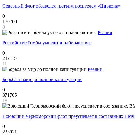
Северный флот обзавелся третьим носителем «Циркона»
0
170760
8
Реалии
Российские бомбы умнеют и набирают вес
0
232115
11
Реалии
Борьба за мир до полной капитуляции
0
371705
18
Воюющий Черноморский флот преуспевает в состязаниях ВМФ
0
223921