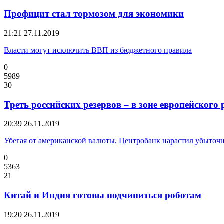
Профицит стал тормозом для экономики
21:21
27.11.2019
Власти могут исключить ВВП из бюджетного правила
0
5989
30
Треть российских резервов – в зоне европейского 
20:39
26.11.2019
Убегая от американской валюты, Центробанк нарастил убыточ
0
5363
21
Китай и Индия готовы подчиниться роботам
19:20
26.11.2019