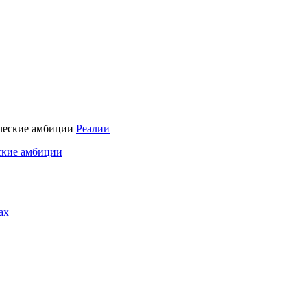
Реалии
ские амбиции
ах