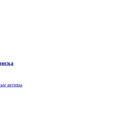
риска
ные активы