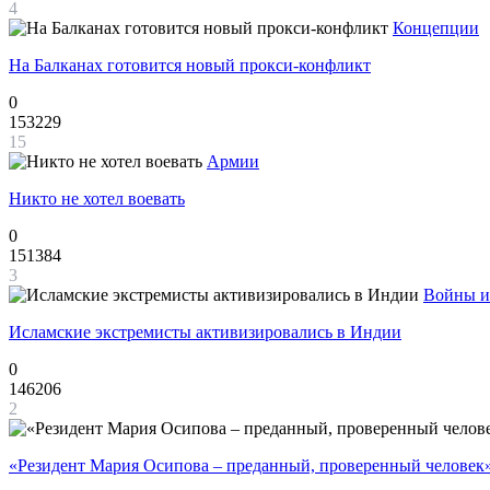
4
Концепции
На Балканах готовится новый прокси-конфликт
0
153229
15
Армии
Никто не хотел воевать
0
151384
3
Войны и
Исламские экстремисты активизировались в Индии
0
146206
2
«Резидент Мария Осипова – преданный, проверенный человек