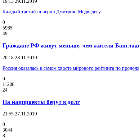
19:13
29.11.2019
Каждый третий поверил Дмитрию Медведеву
0
5965
49
Граждане РФ живут меньше, чем жители Банглад
20:18
28.11.2019
Россия оказалась в самом хвосте мирового рейтинга по продо
0
11208
24
На нацпроекты берут в долг
21:55
27.11.2019
0
3044
8