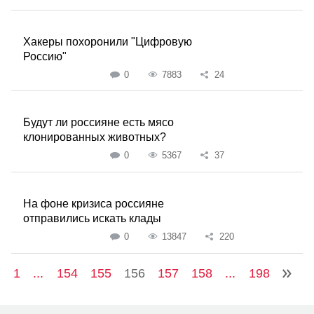
Хакеры похоронили "Цифровую
Россию"
0
7883
24
Будут ли россияне есть мясо
клонированных животных?
0
5367
37
На фоне кризиса россияне
отправились искать клады
0
13847
220
1
...
154
155
156
157
158
...
198