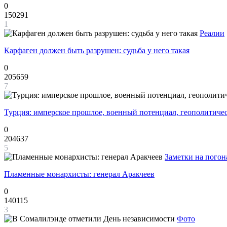
0
150291
1
Реалии
Карфаген должен быть разрушен: судьба у него такая
0
205659
7
Турция: имперское прошлое, военный потенциал, геополитиче
0
204637
5
Заметки на погон
Пламенные монархисты: генерал Аракчеев
0
140115
3
Фото