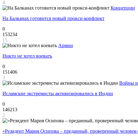
4
Концепции
На Балканах готовится новый прокси-конфликт
0
153234
15
Армии
Никто не хотел воевать
0
151406
3
Войны и
Исламские экстремисты активизировались в Индии
0
146213
2
«Резидент Мария Осипова – преданный, проверенный человек