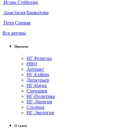
Игорь Субботин
Анастасия Башкатова
Петр Спивак
Все авторы
Проекты
НГ-Религии
НВО
Антракт
НГ-Exlibris
Дипкурьер
НГ-Наука
Сценарии
НГ-Политика
НГ-Энергия
Столица
НГ-Экология
О газете