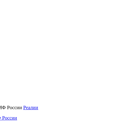
Реалии
 России