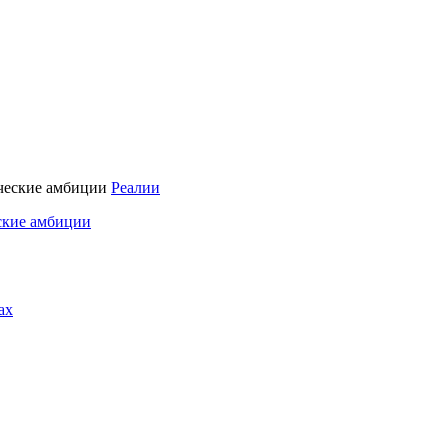
Реалии
ские амбиции
ах