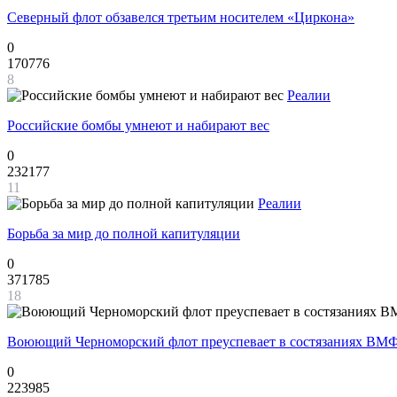
Северный флот обзавелся третьим носителем «Циркона»
0
170776
8
Реалии
Российские бомбы умнеют и набирают вес
0
232177
11
Реалии
Борьба за мир до полной капитуляции
0
371785
18
Воюющий Черноморский флот преуспевает в состязаниях ВМФ
0
223985