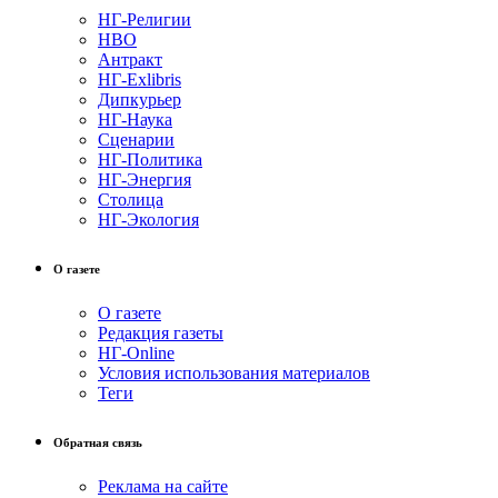
НГ-Религии
НВО
Антракт
НГ-Exlibris
Дипкурьер
НГ-Наука
Сценарии
НГ-Политика
НГ-Энергия
Столица
НГ-Экология
О газете
О газете
Редакция газеты
НГ-Online
Условия использования материалов
Теги
Обратная связь
Реклама на сайте