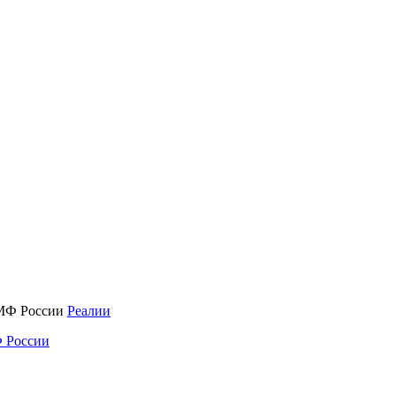
Реалии
 России