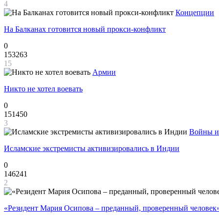
4
Концепции
На Балканах готовится новый прокси-конфликт
0
153263
15
Армии
Никто не хотел воевать
0
151450
3
Войны и
Исламские экстремисты активизировались в Индии
0
146241
2
«Резидент Мария Осипова – преданный, проверенный человек