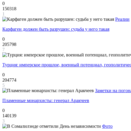
0
150318
1
Реалии
Карфаген должен быть разрушен: судьба у него такая
0
205798
7
Турция: имперское прошлое, военный потенциал, геополитиче
0
204774
5
Заметки на погон
Пламенные монархисты: генерал Аракчеев
0
140139
3
Фото