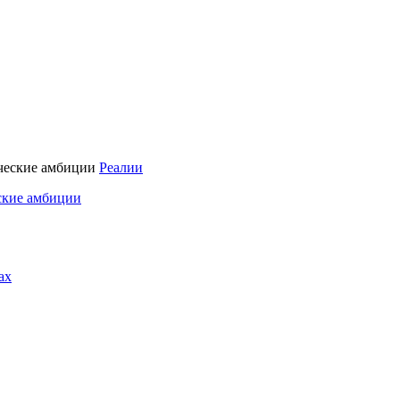
Реалии
ские амбиции
ах