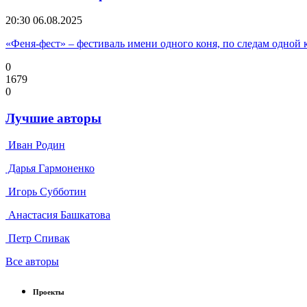
20:30
06.08.2025
«Феня-фест» – фестиваль имени одного коня, по следам одной 
0
1679
0
Лучшие авторы
Иван Родин
Дарья Гармоненко
Игорь Субботин
Анастасия Башкатова
Петр Спивак
Все авторы
Проекты