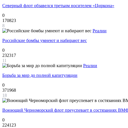
Северный флот обзавелся третьим носителем «Циркона»
0
170823
8
Реалии
Российские бомбы умнеют и набирают вес
0
232317
11
Реалии
Борьба за мир до полной капитуляции
0
371968
18
Воюющий Черноморский флот преуспевает в состязаниях ВМФ
0
224123