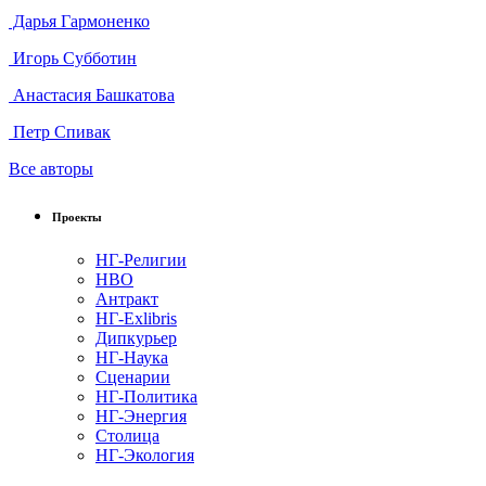
Дарья Гармоненко
Игорь Субботин
Анастасия Башкатова
Петр Спивак
Все авторы
Проекты
НГ-Религии
НВО
Антракт
НГ-Exlibris
Дипкурьер
НГ-Наука
Сценарии
НГ-Политика
НГ-Энергия
Столица
НГ-Экология