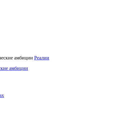
Реалии
ские амбиции
ах