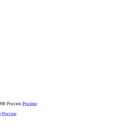
Реалии
 России