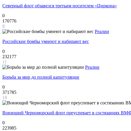
Северный флот обзавелся третьим носителем «Циркона»
0
170776
8
Реалии
Российские бомбы умнеют и набирают вес
0
232177
11
Реалии
Борьба за мир до полной капитуляции
0
371785
18
Воюющий Черноморский флот преуспевает в состязаниях ВМФ
0
223985