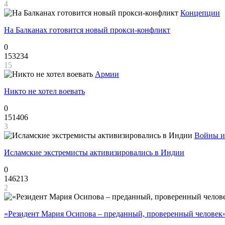
4
Концепции
На Балканах готовится новый прокси-конфликт
0
153234
15
Армии
Никто не хотел воевать
0
151406
3
Войны и
Исламские экстремисты активизировались в Индии
0
146213
2
«Резидент Мария Осипова – преданный, проверенный человек