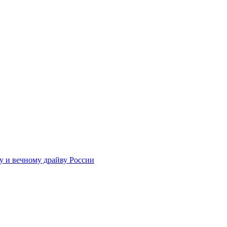
у и вечному драйву России