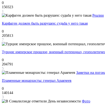
0
150323
1
Реалии
Карфаген должен быть разрушен: судьба у него такая
0
205813
7
Турция: имперское прошлое, военный потенциал, геополитиче
0
204791
5
Заметки на погон
Пламенные монархисты: генерал Аракчеев
0
140144
3
Фото