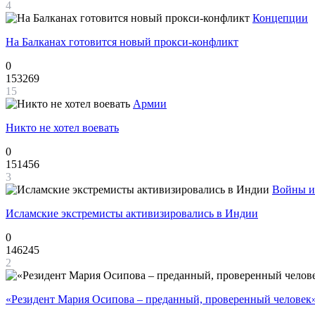
4
Концепции
На Балканах готовится новый прокси-конфликт
0
153269
15
Армии
Никто не хотел воевать
0
151456
3
Войны и
Исламские экстремисты активизировались в Индии
0
146245
2
«Резидент Мария Осипова – преданный, проверенный человек