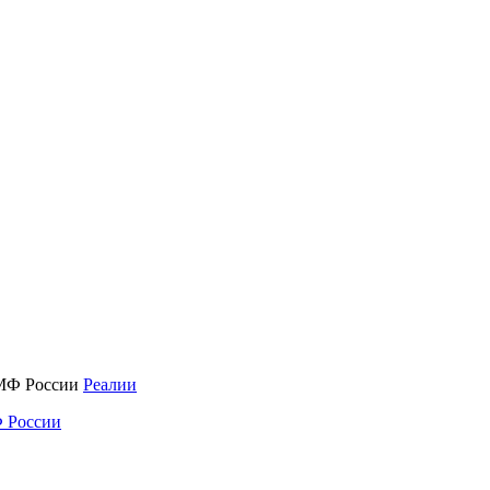
Реалии
 России