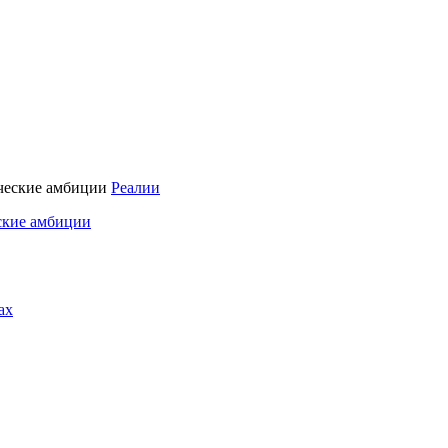
Реалии
ские амбиции
ах