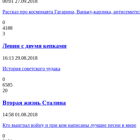
00:01
27.09.2018
Рассказ про космонавта Гагарина, Ваньку-карлика, антисемити
0
4188
3
Ленин с двумя кепками
16:13
29.08.2018
История советского чудака
0
6585
20
Вторая жизнь Сталина
14:58
01.08.2018
Кто выиграл войну и при ком написаны лучшие песни в мире
0