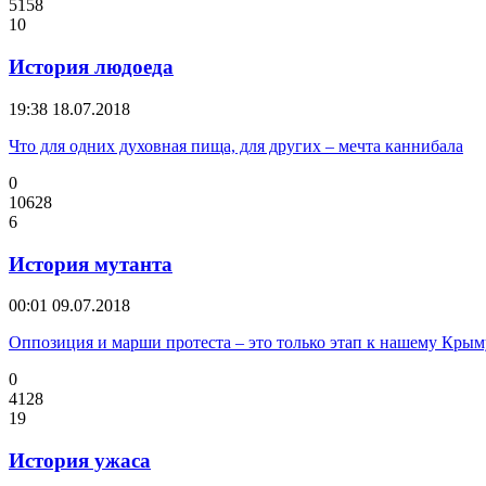
5158
10
История людоеда
19:38
18.07.2018
Что для одних духовная пища, для других – мечта каннибала
0
10628
6
История мутанта
00:01
09.07.2018
Оппозиция и марши протеста – это только этап к нашему Крым
0
4128
19
История ужаса