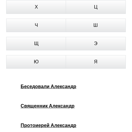
Х
Ц
Ч
Ш
Щ
Э
Ю
Я
Беседовали Александр
Священник Александр
Протоиерей Александр