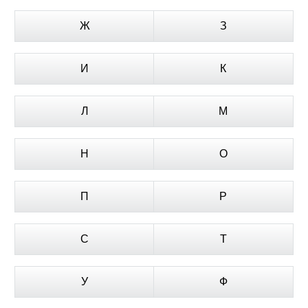
Ж
З
И
К
Л
М
Н
О
П
Р
С
Т
У
Ф