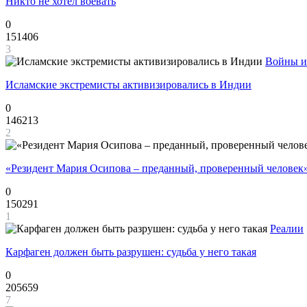
Никто не хотел воевать
0
151406
3
Войны и
Исламские экстремисты активизировались в Индии
0
146213
2
«Резидент Мария Осипова – преданный, проверенный человек
0
150291
1
Реалии
Карфаген должен быть разрушен: судьба у него такая
0
205659
7