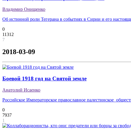
Владимир Онищенко
Об истинной роли Тегерана в событиях в Сирии и его настоящ
0
11312
7
2018-03-09
Боевой 1918 год на Cвятой земле
Анатолий Исаенко
Российское Императорское православное палестинское обществ
0
7937
1