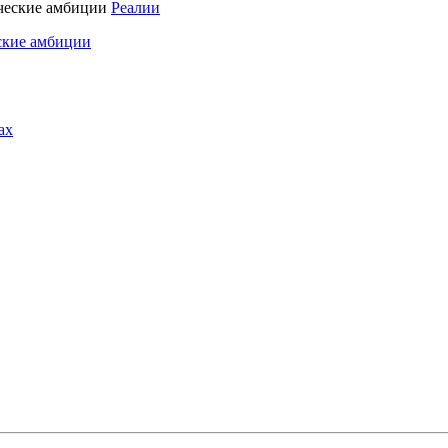
Реалии
ские амбиции
ах