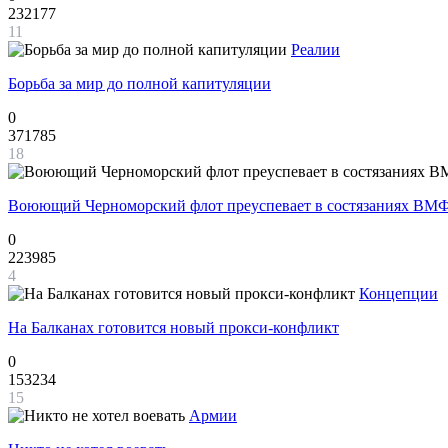
232177
11
Реалии
Борьба за мир до полной капитуляции
0
371785
18
Воюющий Черноморский флот преуспевает в состязаниях ВМФ
0
223985
4
Концепции
На Балканах готовится новый прокси-конфликт
0
153234
15
Армии