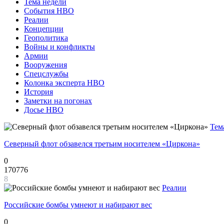
Тема недели
События НВО
Реалии
Концепции
Геополитика
Войны и конфликты
Армии
Вооружения
Спецслужбы
Колонка эксперта НВО
История
Заметки на погонах
Досье НВО
Тем
Северный флот обзавелся третьим носителем «Циркона»
0
170776
8
Реалии
Российские бомбы умнеют и набирают вес
0