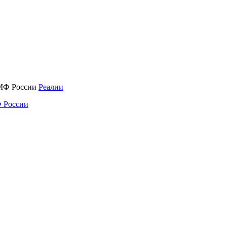
Реалии
 России