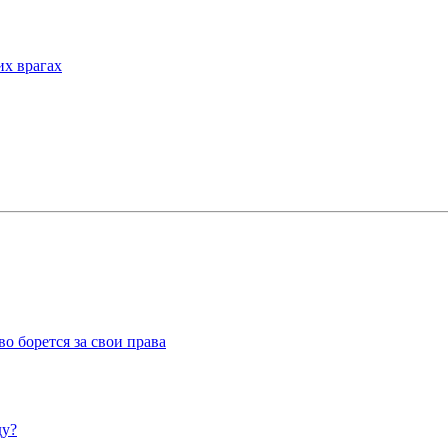
их врагах
о борется за свои права