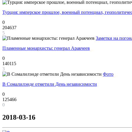
Турция: имперское прошлое, военный потенциал, геополитиче
0
204637
5
Заметки на погон
Пламенные монархисты: генерал Аракчеев
0
140115
3
Фото
В Сомалилэнде отметили День независимости
0
125466
0
2018-03-16