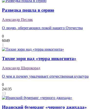
Разведка пошла в серию
Александр Песляк
О людях, оберегающих покой нашего Отечества
0
6049
1
Тихие зори над «терра инкогнита»
Александр Широкорад
О чем и почему умалчивает отечественная культура
0
24135
13
Иранский бумеранг «черного джихада»