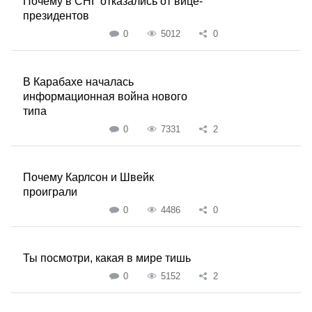
Почему в СНГ отказались от вице-
президентов
0
5012
0
В Карабахе началась
информационная война нового
типа
0
7331
2
Почему Карлсон и Швейк
проиграли
0
4486
0
Ты посмотри, какая в мире тишь
0
5152
2