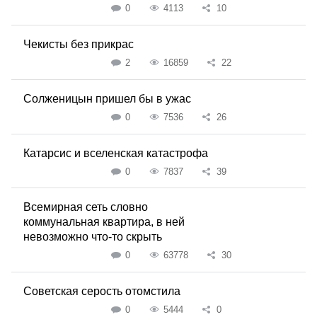
0
4113
10
Чекисты без прикрас
2
16859
22
Солженицын пришел бы в ужас
0
7536
26
Катарсис и вселенская катастрофа
0
7837
39
Всемирная сеть словно
коммунальная квартира, в ней
невозможно что-то скрыть
0
63778
30
Советская серость отомстила
0
5444
0