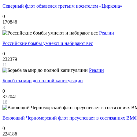
Северный флот обзавелся третьим носителем «Циркона»
0
170846
8
Реалии
Российские бомбы умнеют и набирают вес
0
232379
11
Реалии
Борьба за мир до полной капитуляции
0
372041
18
Воюющий Черноморский флот преуспевает в состязаниях ВМФ
0
224186