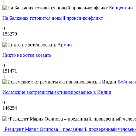
4
Концепции
На Балканах готовится новый прокси-конфликт
0
153279
15
Армии
Никто не хотел воевать
0
151471
3
Войны и
Исламские экстремисты активизировались в Индии
0
146254
2
«Резидент Мария Осипова – преданный, проверенный человек