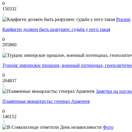
0
150332
1
Реалии
Карфаген должен быть разрушен: судьба у него такая
0
205860
7
Турция: имперское прошлое, военный потенциал, геополитиче
0
204837
5
Заметки на погон
Пламенные монархисты: генерал Аракчеев
0
140152
3
Фото