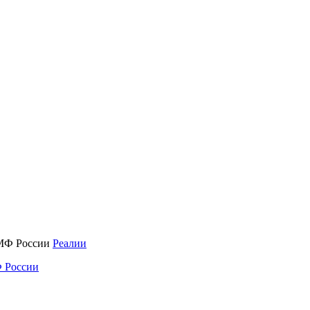
Реалии
 России