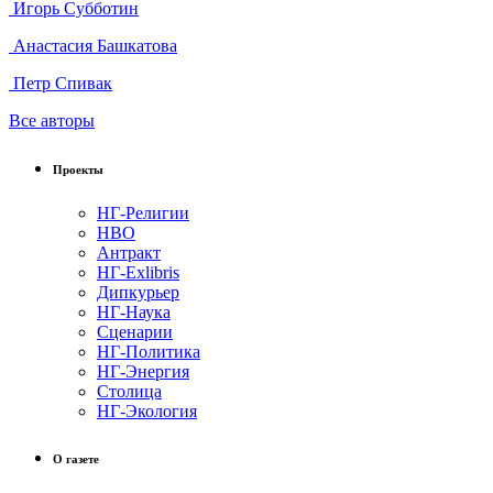
Игорь Субботин
Анастасия Башкатова
Петр Спивак
Все авторы
Проекты
НГ-Религии
НВО
Антракт
НГ-Exlibris
Дипкурьер
НГ-Наука
Сценарии
НГ-Политика
НГ-Энергия
Столица
НГ-Экология
О газете