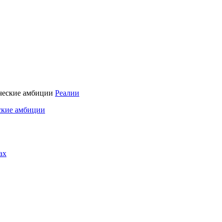
Реалии
ские амбиции
ах