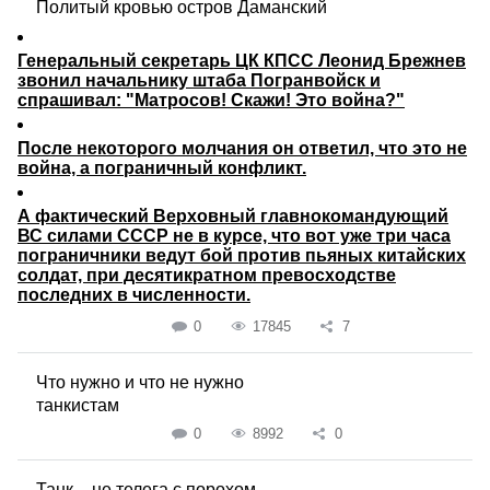
Политый кровью остров Даманский
Генеральный секретарь ЦК КПСС Леонид Брежнев
звонил начальнику штаба Погранвойск и
спрашивал: "Матросов! Скажи! Это война?"
После некоторого молчания он ответил, что это не
война, а пограничный конфликт.
А фактический Верховный главнокомандующий
ВС силами СССР не в курсе, что вот уже три часа
пограничники ведут бой против пьяных китайских
солдат, при десятикратном превосходстве
последних в численности.
0
17845
7
Что нужно и что не нужно
танкистам
0
8992
0
Танк – не телега с порохом