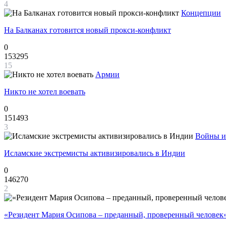
4
Концепции
На Балканах готовится новый прокси-конфликт
0
153295
15
Армии
Никто не хотел воевать
0
151493
3
Войны и
Исламские экстремисты активизировались в Индии
0
146270
2
«Резидент Мария Осипова – преданный, проверенный человек