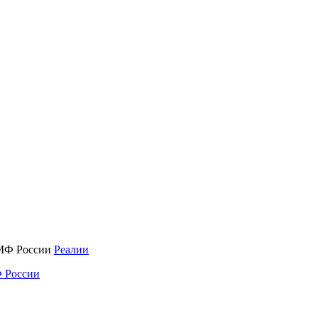
Реалии
 России