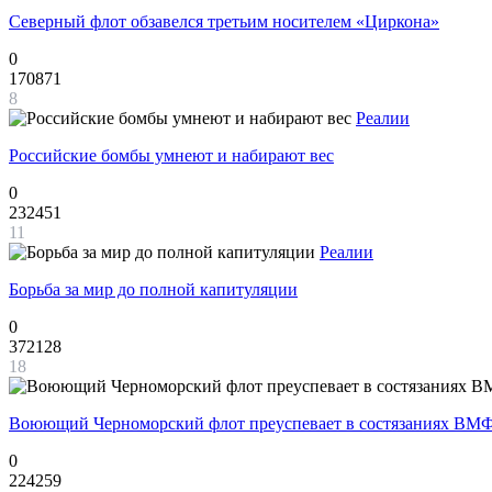
Северный флот обзавелся третьим носителем «Циркона»
0
170871
8
Реалии
Российские бомбы умнеют и набирают вес
0
232451
11
Реалии
Борьба за мир до полной капитуляции
0
372128
18
Воюющий Черноморский флот преуспевает в состязаниях ВМФ
0
224259