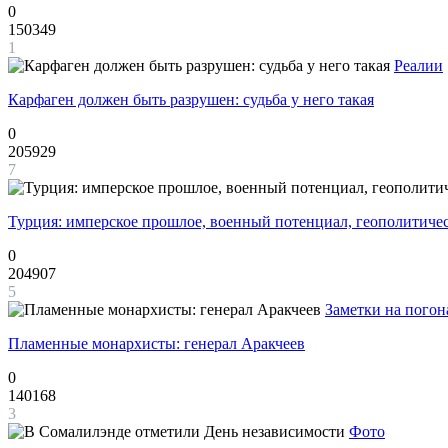
0
150349
1
Реалии
Карфаген должен быть разрушен: судьба у него такая
0
205929
7
Турция: имперское прошлое, военный потенциал, геополитиче
0
204907
5
Заметки на погон
Пламенные монархисты: генерал Аракчеев
0
140168
3
Фото