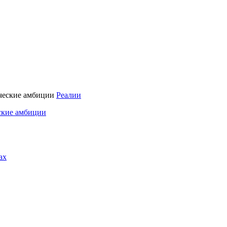
Реалии
ские амбиции
ах