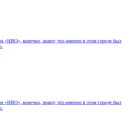
 «НВО», конечно, знают, что именно в этом городе был
о.
 «НВО», конечно, знают, что именно в этом городе был
о.