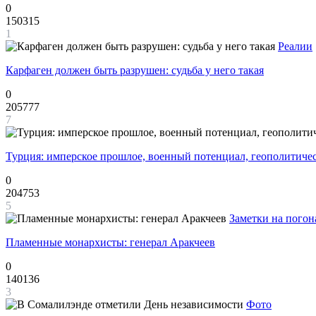
0
150315
1
Реалии
Карфаген должен быть разрушен: судьба у него такая
0
205777
7
Турция: имперское прошлое, военный потенциал, геополитиче
0
204753
5
Заметки на погон
Пламенные монархисты: генерал Аракчеев
0
140136
3
Фото