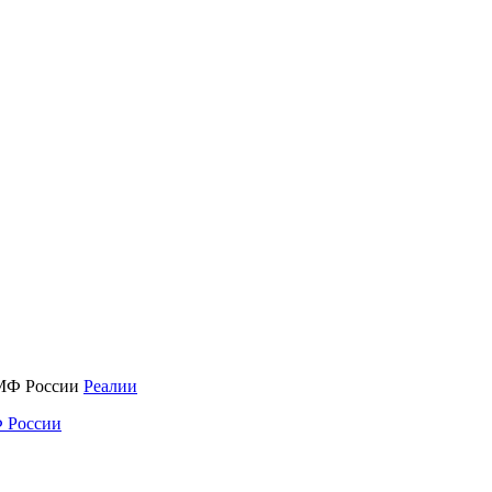
Реалии
 России