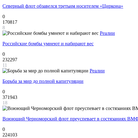
Северный флот обзавелся третьим носителем «Циркона»
0
170817
8
Реалии
Российские бомбы умнеют и набирают вес
0
232297
11
Реалии
Борьба за мир до полной капитуляции
0
371943
18
Воюющий Черноморский флот преуспевает в состязаниях ВМФ
0
224103