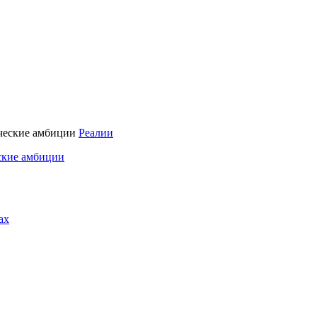
Реалии
ские амбиции
ах