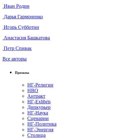
Иван Родин
Дарья Гармоненко
Игорь Субботин
Анастасия Башкатова
Петр Спивак
Все авторы
Проекты
НГ-Религии
НВО
Антракт
НГ-Exlibris
Дипкурьер
НГ-Наука
Сценарии
НГ-Политика
НГ-Энергия
Столица