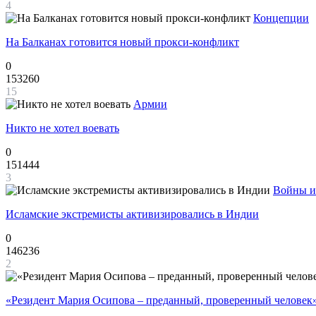
4
Концепции
На Балканах готовится новый прокси-конфликт
0
153260
15
Армии
Никто не хотел воевать
0
151444
3
Войны и
Исламские экстремисты активизировались в Индии
0
146236
2
«Резидент Мария Осипова – преданный, проверенный человек