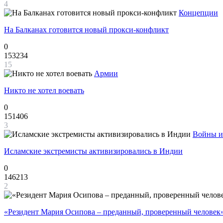
4
Концепции
На Балканах готовится новый прокси-конфликт
0
153234
15
Армии
Никто не хотел воевать
0
151406
3
Войны и
Исламские экстремисты активизировались в Индии
0
146213
2
«Резидент Мария Осипова – преданный, проверенный человек