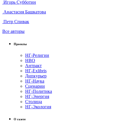
Игорь Субботин
Анастасия Башкатова
Петр Спивак
Все авторы
Проекты
НГ-Религии
НВО
Антракт
НГ-Exlibris
Дипкурьер
НГ-Наука
Сценарии
НГ-Политика
НГ-Энергия
Столица
НГ-Экология
О газете