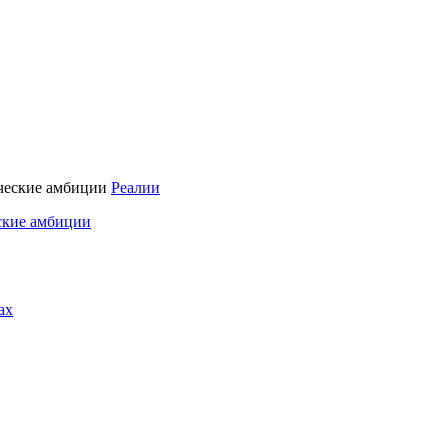
Реалии
ские амбиции
ах