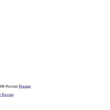
Реалии
 России