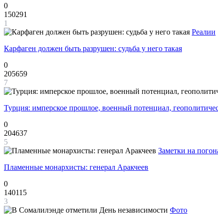
0
150291
1
Реалии
Карфаген должен быть разрушен: судьба у него такая
0
205659
7
Турция: имперское прошлое, военный потенциал, геополитиче
0
204637
5
Заметки на погон
Пламенные монархисты: генерал Аракчеев
0
140115
3
Фото