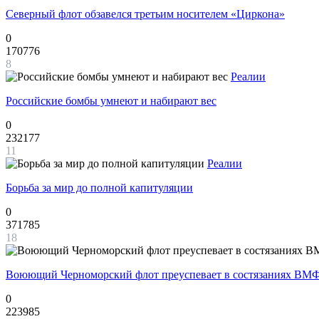
Северный флот обзавелся третьим носителем «Циркона»
0
170776
8
Реалии
Российские бомбы умнеют и набирают вес
0
232177
11
Реалии
Борьба за мир до полной капитуляции
0
371785
18
Воюющий Черноморский флот преуспевает в состязаниях ВМФ
0
223985