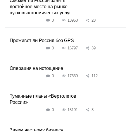
Сможет ли Россия занять
достойное место на рынке
пусковых космических услуг
0
13950
28
Проживет ли Россия без GPS
0
16797
39
Операция на истощение
0
17339
112
Туманные планы «Вертолетов
России»
0
15191
3
Зачем частному бизнесу