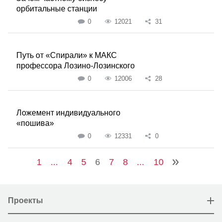
орбитальные станции
0
12021
31
Путь от «Спирали» к МАКС
профессора Лозино-Лозинского
0
12006
28
Ложемент индивидуального
«пошива»
0
12331
0
1
...
4
5
6
7
8
...
10
Проекты