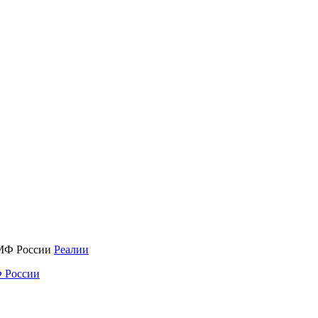
Реалии
 России