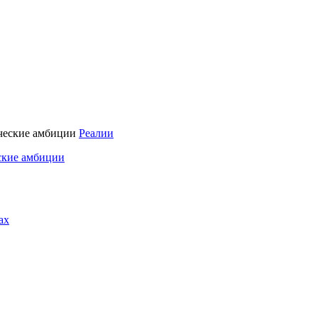
Реалии
ские амбиции
ах