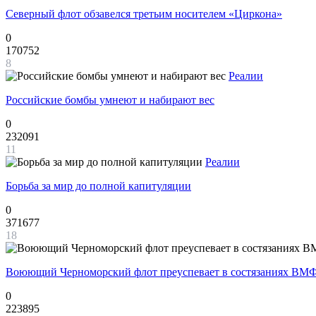
Северный флот обзавелся третьим носителем «Циркона»
0
170752
8
Реалии
Российские бомбы умнеют и набирают вес
0
232091
11
Реалии
Борьба за мир до полной капитуляции
0
371677
18
Воюющий Черноморский флот преуспевает в состязаниях ВМФ
0
223895