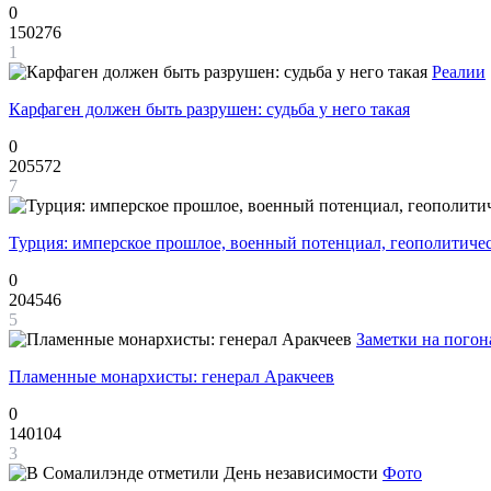
0
150276
1
Реалии
Карфаген должен быть разрушен: судьба у него такая
0
205572
7
Турция: имперское прошлое, военный потенциал, геополитиче
0
204546
5
Заметки на погон
Пламенные монархисты: генерал Аракчеев
0
140104
3
Фото