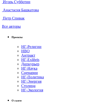
Игорь Субботин
Анастасия Башкатова
Петр Спивак
Все авторы
Проекты
НГ-Религии
НВО
Антракт
НГ-Exlibris
Дипкурьер
НГ-Наука
Сценарии
НГ-Политика
НГ-Энергия
Столица
НГ-Экология
О газете