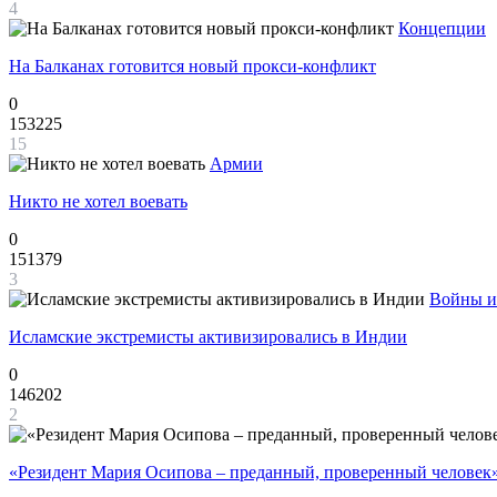
4
Концепции
На Балканах готовится новый прокси-конфликт
0
153225
15
Армии
Никто не хотел воевать
0
151379
3
Войны и
Исламские экстремисты активизировались в Индии
0
146202
2
«Резидент Мария Осипова – преданный, проверенный человек