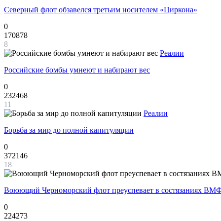
Северный флот обзавелся третьим носителем «Циркона»
0
170878
8
Реалии
Российские бомбы умнеют и набирают вес
0
232468
11
Реалии
Борьба за мир до полной капитуляции
0
372146
18
Воюющий Черноморский флот преуспевает в состязаниях ВМФ
0
224273