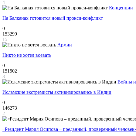
4
Концепции
На Балканах готовится новый прокси-конфликт
0
153299
15
Армии
Никто не хотел воевать
0
151502
3
Войны и
Исламские экстремисты активизировались в Индии
0
146273
2
«Резидент Мария Осипова – преданный, проверенный человек