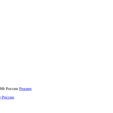
Реалии
 России