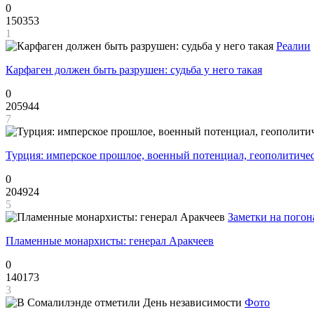
0
150353
1
Реалии
Карфаген должен быть разрушен: судьба у него такая
0
205944
7
Турция: имперское прошлое, военный потенциал, геополитиче
0
204924
5
Заметки на погон
Пламенные монархисты: генерал Аракчеев
0
140173
3
Фото