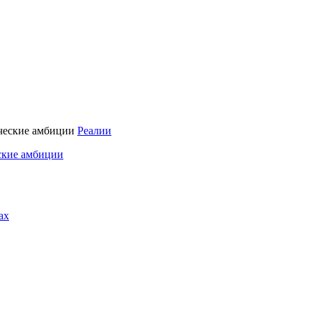
Реалии
ские амбиции
ах