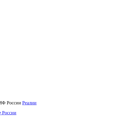
Реалии
 России