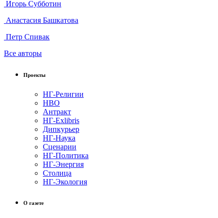
Игорь Субботин
Анастасия Башкатова
Петр Спивак
Все авторы
Проекты
НГ-Религии
НВО
Антракт
НГ-Exlibris
Дипкурьер
НГ-Наука
Сценарии
НГ-Политика
НГ-Энергия
Столица
НГ-Экология
О газете