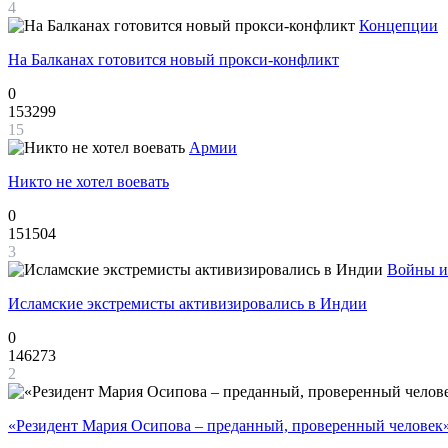
4
Концепции
На Балканах готовится новый прокси-конфликт
0
153299
15
Армии
Никто не хотел воевать
0
151504
3
Войны и
Исламские экстремисты активизировались в Индии
0
146273
2
«Резидент Мария Осипова – преданный, проверенный человек