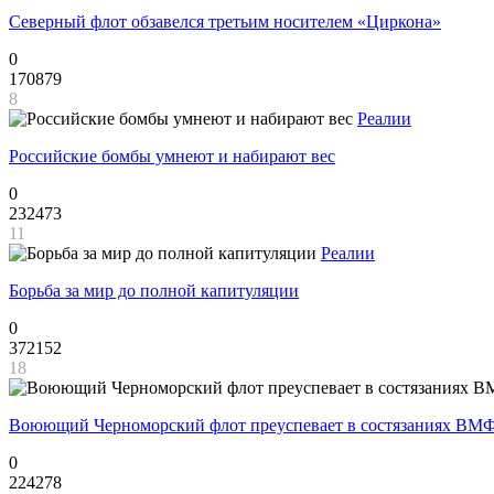
Северный флот обзавелся третьим носителем «Циркона»
0
170879
8
Реалии
Российские бомбы умнеют и набирают вес
0
232473
11
Реалии
Борьба за мир до полной капитуляции
0
372152
18
Воюющий Черноморский флот преуспевает в состязаниях ВМФ
0
224278