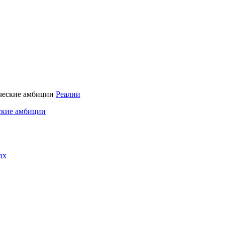
Реалии
ские амбиции
ах