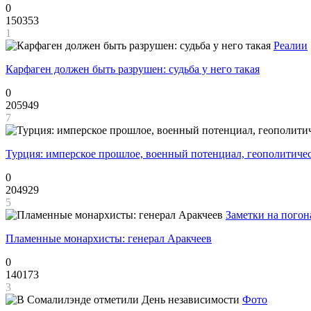
0
150353
1
Реалии
Карфаген должен быть разрушен: судьба у него такая
0
205949
7
Турция: имперское прошлое, военный потенциал, геополитиче
0
204929
5
Заметки на погон
Пламенные монархисты: генерал Аракчеев
0
140173
3
Фото