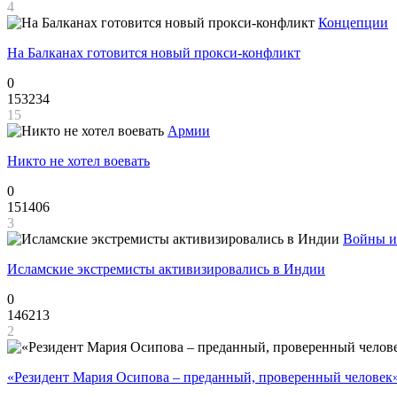
4
Концепции
На Балканах готовится новый прокси-конфликт
0
153234
15
Армии
Никто не хотел воевать
0
151406
3
Войны и
Исламские экстремисты активизировались в Индии
0
146213
2
«Резидент Мария Осипова – преданный, проверенный человек