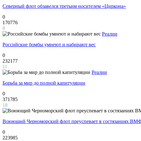
Северный флот обзавелся третьим носителем «Циркона»
0
170776
8
Реалии
Российские бомбы умнеют и набирают вес
0
232177
11
Реалии
Борьба за мир до полной капитуляции
0
371785
18
Воюющий Черноморский флот преуспевает в состязаниях ВМФ
0
223985