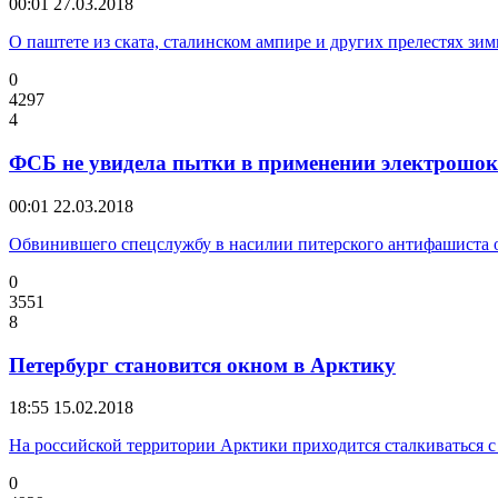
00:01
27.03.2018
О паштете из ската, сталинском ампире и других прелестях зи
0
4297
4
ФСБ не увидела пытки в применении электрошок
00:01
22.03.2018
Обвинившего спецслужбу в насилии питерского антифашиста
0
3551
8
Петербург становится окном в Арктику
18:55
15.02.2018
На российской территории Арктики приходится сталкиваться 
0