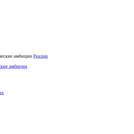
Реалии
ские амбиции
ах