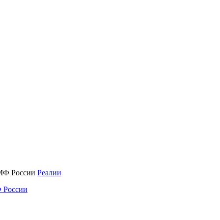
Реалии
 России