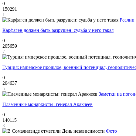
0
150291
1
Реалии
Карфаген должен быть разрушен: судьба у него такая
0
205659
7
Турция: имперское прошлое, военный потенциал, геополитиче
0
204637
5
Заметки на погон
Пламенные монархисты: генерал Аракчеев
0
140115
3
Фото