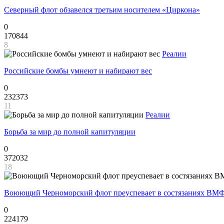
Северный флот обзавелся третьим носителем «Циркона»
0
170844
8
Реалии
Российские бомбы умнеют и набирают вес
0
232373
11
Реалии
Борьба за мир до полной капитуляции
0
372032
18
Воюющий Черноморский флот преуспевает в состязаниях ВМФ
0
224179