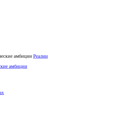
Реалии
ские амбиции
ах