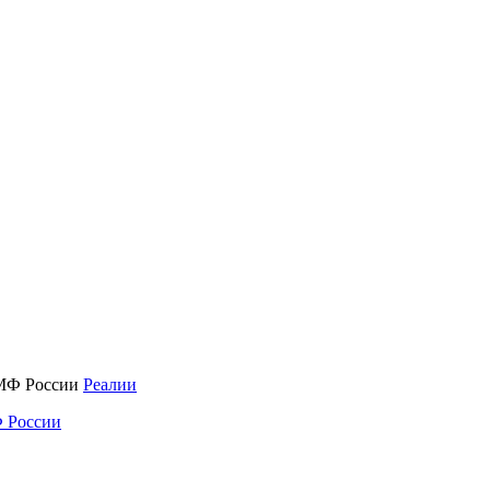
Реалии
 России