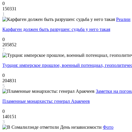
0
150331
1
Реалии
Карфаген должен быть разрушен: судьба у него такая
0
205852
7
Турция: имперское прошлое, военный потенциал, геополитиче
0
204831
5
Заметки на погон
Пламенные монархисты: генерал Аракчеев
0
140151
3
Фото