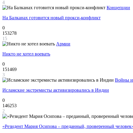
4
Концепции
На Балканах готовится новый прокси-конфликт
0
153278
15
Армии
Никто не хотел воевать
0
151469
3
Войны и
Исламские экстремисты активизировались в Индии
0
146253
2
«Резидент Мария Осипова – преданный, проверенный человек