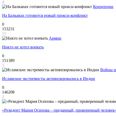
4
Концепции
На Балканах готовится новый прокси-конфликт
0
153231
15
Армии
Никто не хотел воевать
0
151389
3
Войны и
Исламские экстремисты активизировались в Индии
0
146208
2
«Резидент Мария Осипова – преданный, проверенный человек