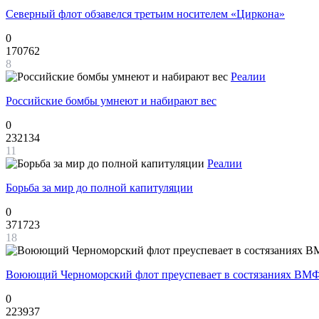
Северный флот обзавелся третьим носителем «Циркона»
0
170762
8
Реалии
Российские бомбы умнеют и набирают вес
0
232134
11
Реалии
Борьба за мир до полной капитуляции
0
371723
18
Воюющий Черноморский флот преуспевает в состязаниях ВМФ
0
223937