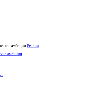
Реалии
ские амбиции
ах