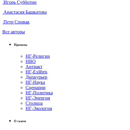
Игорь Субботин
Анастасия Башкатова
Петр Спивак
Все авторы
Проекты
НГ-Религии
НВО
Антракт
НГ-Exlibris
Дипкурьер
НГ-Наука
Сценарии
НГ-Политика
НГ-Энергия
Столица
НГ-Экология
О газете