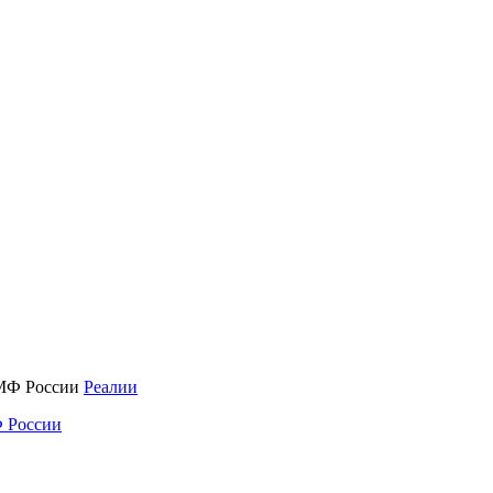
Реалии
 России