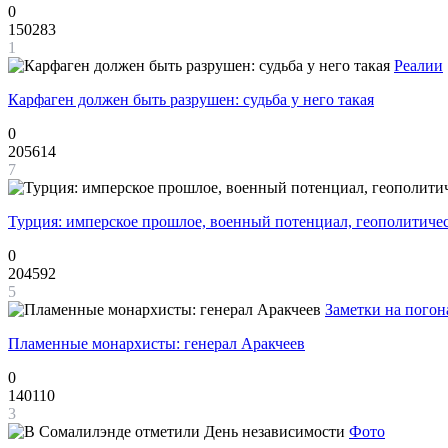
0
150283
1
Реалии
Карфаген должен быть разрушен: судьба у него такая
0
205614
7
Турция: имперское прошлое, военный потенциал, геополитиче
0
204592
5
Заметки на погон
Пламенные монархисты: генерал Аракчеев
0
140110
3
Фото