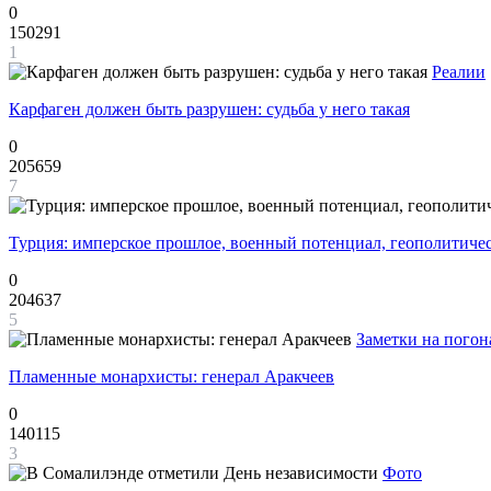
0
150291
1
Реалии
Карфаген должен быть разрушен: судьба у него такая
0
205659
7
Турция: имперское прошлое, военный потенциал, геополитиче
0
204637
5
Заметки на погон
Пламенные монархисты: генерал Аракчеев
0
140115
3
Фото