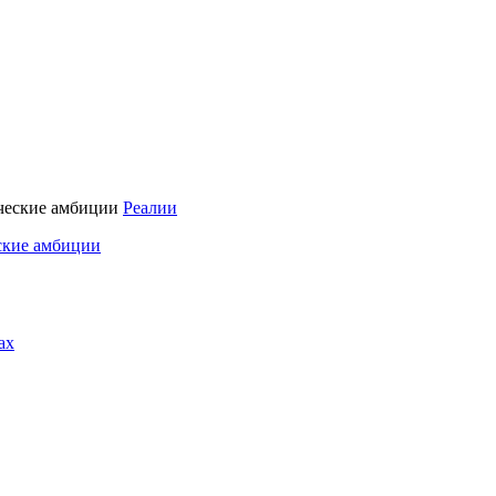
Реалии
ские амбиции
ах