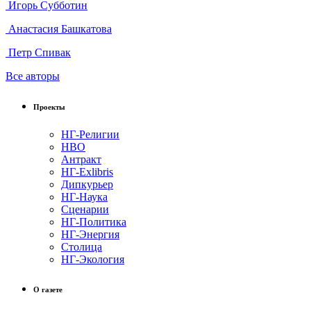
Игорь Субботин
Анастасия Башкатова
Петр Спивак
Все авторы
Проекты
НГ-Религии
НВО
Антракт
НГ-Exlibris
Дипкурьер
НГ-Наука
Сценарии
НГ-Политика
НГ-Энергия
Столица
НГ-Экология
О газете