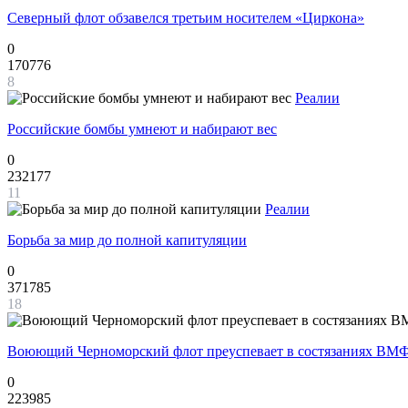
Северный флот обзавелся третьим носителем «Циркона»
0
170776
8
Реалии
Российские бомбы умнеют и набирают вес
0
232177
11
Реалии
Борьба за мир до полной капитуляции
0
371785
18
Воюющий Черноморский флот преуспевает в состязаниях ВМФ
0
223985