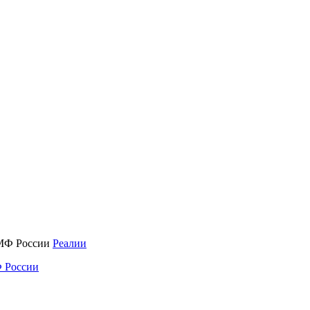
Реалии
 России