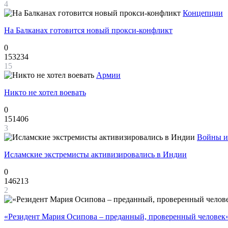
4
Концепции
На Балканах готовится новый прокси-конфликт
0
153234
15
Армии
Никто не хотел воевать
0
151406
3
Войны и
Исламские экстремисты активизировались в Индии
0
146213
2
«Резидент Мария Осипова – преданный, проверенный человек