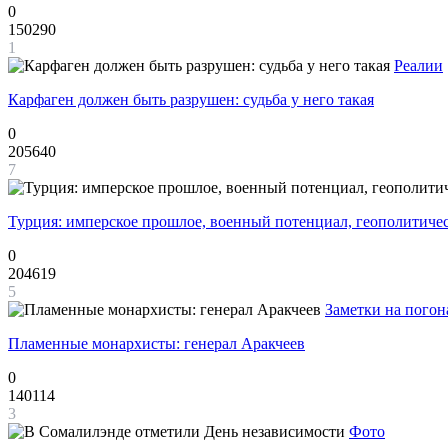
0
150290
1
Реалии
Карфаген должен быть разрушен: судьба у него такая
0
205640
7
Турция: имперское прошлое, военный потенциал, геополитиче
0
204619
5
Заметки на погон
Пламенные монархисты: генерал Аракчеев
0
140114
3
Фото