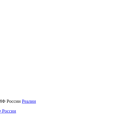
Реалии
 России