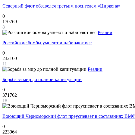
Северный флот обзавелся третьим носителем «Циркона»
0
170769
8
Реалии
Российские бомбы умнеют и набирают вес
0
232160
11
Реалии
Борьба за мир до полной капитуляции
0
371762
18
Воюющий Черноморский флот преуспевает в состязаниях ВМФ
0
223964