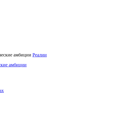
Реалии
ские амбиции
ах