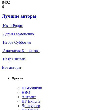
8402
6
Лучшие авторы
Иван Родин
Дарья Гармоненко
Игорь Субботин
Анастасия Башкатова
Петр Спивак
Все авторы
Проекты
НГ-Религии
НВО
Антракт
НГ-Exlibris
Дипкурьер