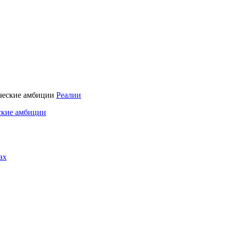
Реалии
ские амбиции
ах