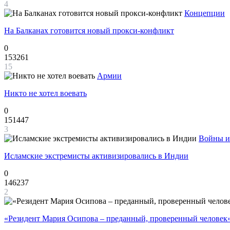
4
Концепции
На Балканах готовится новый прокси-конфликт
0
153261
15
Армии
Никто не хотел воевать
0
151447
3
Войны и
Исламские экстремисты активизировались в Индии
0
146237
2
«Резидент Мария Осипова – преданный, проверенный человек