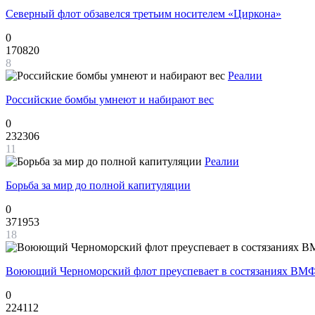
Северный флот обзавелся третьим носителем «Циркона»
0
170820
8
Реалии
Российские бомбы умнеют и набирают вес
0
232306
11
Реалии
Борьба за мир до полной капитуляции
0
371953
18
Воюющий Черноморский флот преуспевает в состязаниях ВМФ
0
224112