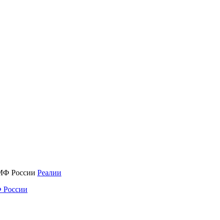
Реалии
 России