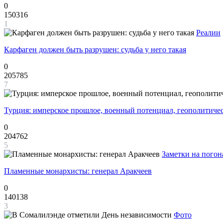
0
150316
1
Реалии
Карфаген должен быть разрушен: судьба у него такая
0
205785
7
Турция: имперское прошлое, военный потенциал, геополитиче
0
204762
5
Заметки на погон
Пламенные монархисты: генерал Аракчеев
0
140138
3
Фото