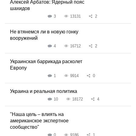
Алексей Арбатов: Ядерный пояс
шахидов
3
13131
2
Не втянемся ли в новую гонку
вооружений
4
16712
2
Украинская баррикада расколет
Европу
1
9914
0
Украина и реальная политика
10
18172
4
"Наша цель – влиять на
американское экспертное
сообщество"
0
9186
1