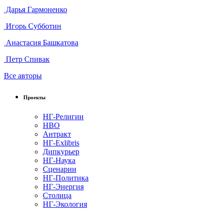
Дарья Гармоненко
Игорь Субботин
Анастасия Башкатова
Петр Спивак
Все авторы
Проекты
НГ-Религии
НВО
Антракт
НГ-Exlibris
Дипкурьер
НГ-Наука
Сценарии
НГ-Политика
НГ-Энергия
Столица
НГ-Экология