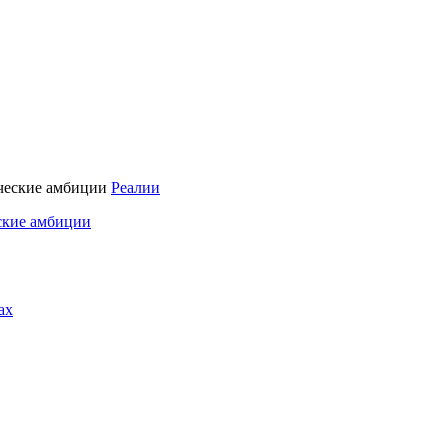
Реалии
ские амбиции
ах