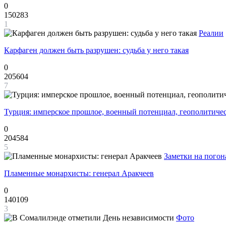
0
150283
1
Реалии
Карфаген должен быть разрушен: судьба у него такая
0
205604
7
Турция: имперское прошлое, военный потенциал, геополитиче
0
204584
5
Заметки на погон
Пламенные монархисты: генерал Аракчеев
0
140109
3
Фото