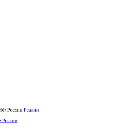
Реалии
 России