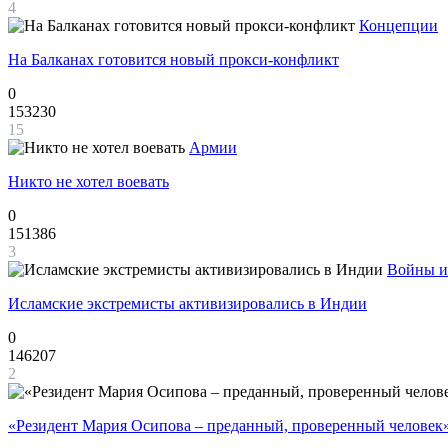
4
Концепции
На Балканах готовится новый прокси-конфликт
0
153230
15
Армии
Никто не хотел воевать
0
151386
3
Войны и
Исламские экстремисты активизировались в Индии
0
146207
2
«Резидент Мария Осипова – преданный, проверенный человек