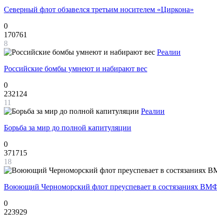
Северный флот обзавелся третьим носителем «Циркона»
0
170761
8
Реалии
Российские бомбы умнеют и набирают вес
0
232124
11
Реалии
Борьба за мир до полной капитуляции
0
371715
18
Воюющий Черноморский флот преуспевает в состязаниях ВМФ
0
223929